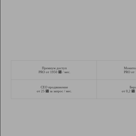
Премиум доступ
Монито
⃏
PRO от 1950
/ мес.
PRO от
СЕО продвижение
Бир
⃏
⃏
от 25
за запрос / мес.
от 0,2