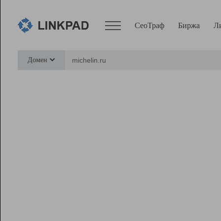
СеоТраф
Биржа
Л
Сервисы
Домен
СеоТраф
Монитор
Биржа
Pro
Линк+
Ресурсы
Вебмастер