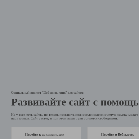
Социальный виджет "Добавить линк" для сайтов
Развивайте сайт с помощь
Не у всех есть сайты, но теперь поставить полностью индексируемую ссылку может 
пару кликов. Сайт растет, и при этом ваши руки остаются свободными.
Перейти к документации
Перейти в Вебмастер