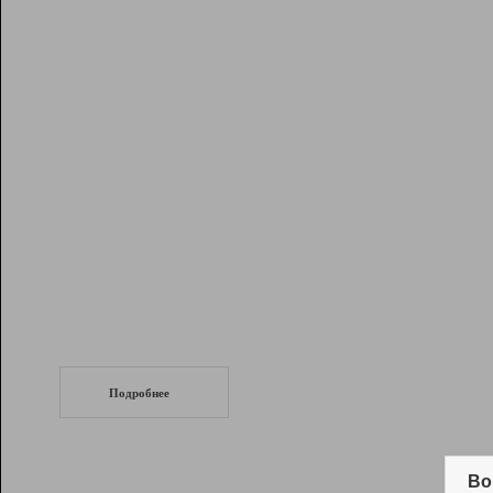
Рейтинг
Инструменты
Разработчикам
Партнерская
программа
Помощь
СеоТраф
Запустите
продвижение сайта
c LinkPad.
Подробнее
Вывод и удержание в ТОП10 выдачи
поисковых систем
Во