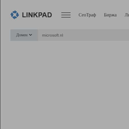
СеоТраф
Биржа
Л
Сервисы
Домен
СеоТраф
Монитор
Биржа
Pro
Линк+
Ресурсы
Вебмастер