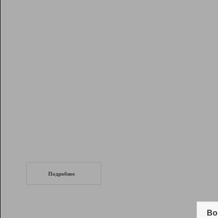
Рейтинг
Инструменты
Разработчикам
Партнерская
программа
Помощь
СеоТраф
Запустите
продвижение сайта
c LinkPad.
Подробнее
Вывод и удержание в ТОП10 выдачи
поисковых систем
Во