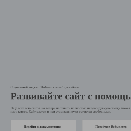
Социальный виджет "Добавить линк" для сайтов
Развивайте сайт с помощь
Не у всех есть сайты, но теперь поставить полностью индексируемую ссылку может 
пару кликов. Сайт растет, и при этом ваши руки остаются свободными.
Перейти к документации
Перейти в Вебмастер