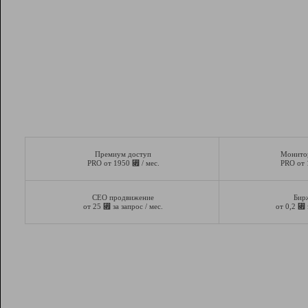
Премиум доступ
Монито
⃏
PRO от 1950
/ мес.
PRO от
СЕО продвижение
Бир
⃏
⃏
от 25
за запрос / мес.
от 0,2