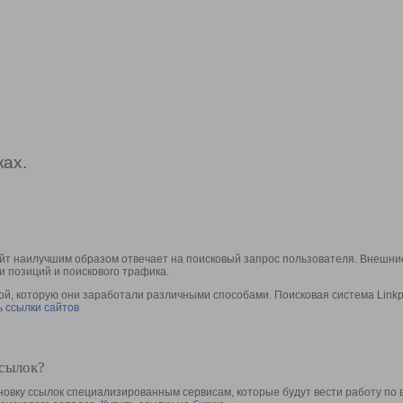
ах.
йт наилучшим образом отвечает на поисковый запрос пользователя. Внешние
и позиций и поискового трафика.
, которую они заработали различными способами. Поисковая система Linkpa
 ссылки сайтов
ссылок?
овку ссылок специализированным сервисам, которые будут вести работу по 