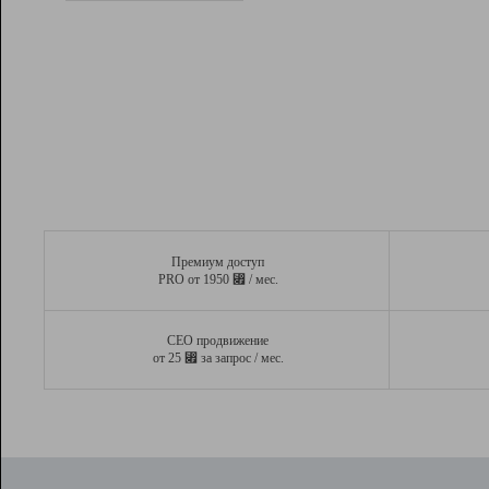
Рейтинг
Вывод и удержание в ТОП10 выдачи
поисковых систем
Инструменты
Разработчикам
Партнерская
программа
Помощь
Премиум доступ
⃏
PRO от 1950
/ мес.
СЕО продвижение
⃏
от 25
за запрос / мес.