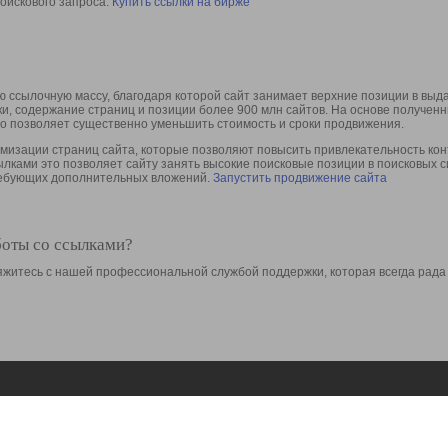
оискового запроса.
Купить ссылки на бирже
 ссылочную массу, благодаря которой сайт занимает верхние позиции в выд
ки, содержание страниц и позиции более 900 млн сайтов. На основе получе
то позволяет существенно уменьшить стоимость и сроки продвижения.
изации страниц сайта, которые позволяют повысить привлекательность конт
сылками это позволяет сайту занять высокие поисковые позиции в поисковых 
требующих дополнительных вложений.
Запустить продвижение сайта
боты со ссылками?
свяжитесь с нашей профессиональной службой поддержки, которая всегда рада
Ресурсы