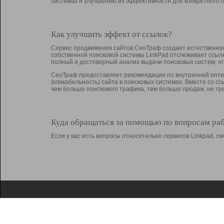
системах и улучшению их эффективности для конкретного п
Как улучшить эффект от ссылок?
Сервис продвижения сайтов СеоТраф создает естественную
собственной поисковой системы LinkPad отслеживает ссыл
полный и достоверный анализ выдачи поисковых систем, ч
СеоТраф предоставляет рекомендации по внутренней оптим
(кликабельность) сайта в поисковых системах. Вместе со с
чем больше поискового трафика, тем больше продаж, не 
Куда обращаться за помощью по вопросам ра
Если у вас есть вопросы относительно сервисов Linkpad, 
О Linkpad
Поддержка