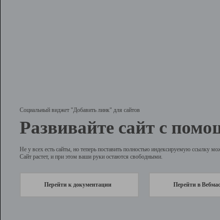
Социальный виджет "Добавить линк" для сайтов
Развивайте сайт с помо
Не у всех есть сайты, но теперь поставить полностью индексируемую ссылку мо
Сайт растет, и при этом ваши руки остаются свободными.
Перейти к документации
Перейти в Вебма