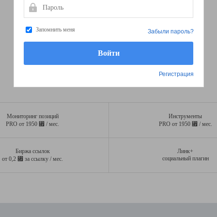
Пароль
Запомнить меня
Забыли пароль?
Регистрация
Мониторинг позиций
Инструменты
⃏
⃏
PRO от 1950
/ мес.
PRO от 1950
/ мес.
Биржа ссылок
Линк+
⃏
социальный плагин
от 0,2
за ссылку / мес.