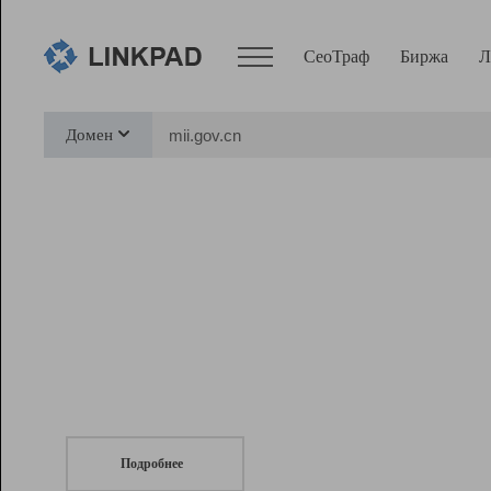
СеоТраф
Биржа
Л
Сервисы
Домен
СеоТраф
Монитор
Биржа
Pro
Линк+
СеоТраф
Запустите
продвижение сайта
c LinkPad.
Ресурсы
Вебмастер
Подробнее