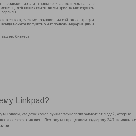
ите продвижение сайта прямо сейчас, ведь чем раньше
стижения целей наших клиентов мы пристально изучаем
 сервисы.
оиск ссылок, систему продвижения сайтов Сеотраф и
вы всегда можете получить о них полную информацию и
т вашего бизнеса!
ему Linkpad?
у мы знаем, что даже самая лучшая технология зависит от людей, которые
вают ее эффективность. Поэтому мы предлагаем поддержку 24/7, помощь экс
ругое.