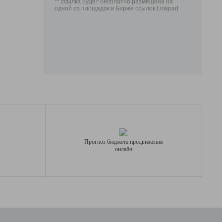
** ссылка будет бесплатно размещена на
одной из площадок в Бирже ссылок Linkpad
Прогноз бюджета продвижения
онлайн