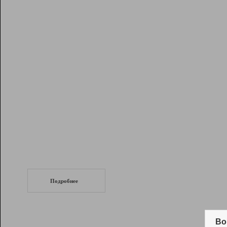
Рейтинг
Инструменты
Разработчикам
Партнерская
программа
Помощь
СеоТраф
Запустите
продвижение сайта
c LinkPad.
Подробнее
Вывод и удержание в ТОП10 выдачи
поисковых систем
Во