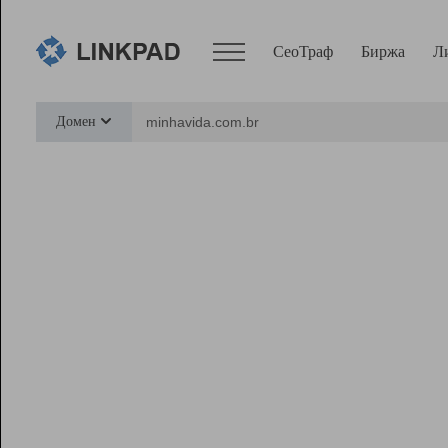
СеоТраф
Биржа
Л
Сервисы
Домен
СеоТраф
Монитор
Биржа
Pro
Линк+
Ресурсы
Вебмастер