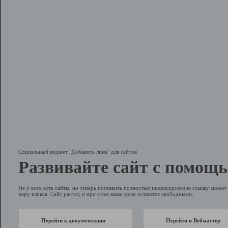
Социальный виджет "Добавить линк" для сайтов
Развивайте сайт с помощь
Не у всех есть сайты, но теперь поставить полностью индексируемую ссылку может 
пару кликов. Сайт растет, и при этом ваши руки остаются свободными.
Перейти к документации
Перейти в Вебмастер