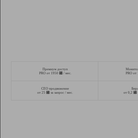
Премиум доступ
Монито
⃏
PRO от 1950
/ мес.
PRO от
СЕО продвижение
Бир
⃏
⃏
от 25
за запрос / мес.
от 0,2