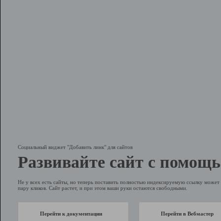
Социальный виджет "Добавить линк" для сайтов
Развивайте сайт с помощь
Не у всех есть сайты, но теперь поставить полностью индексируемую ссылку может 
пару кликов. Сайт растет, и при этом ваши руки остаются свободными.
Перейти к документации
Перейти в Вебмастер