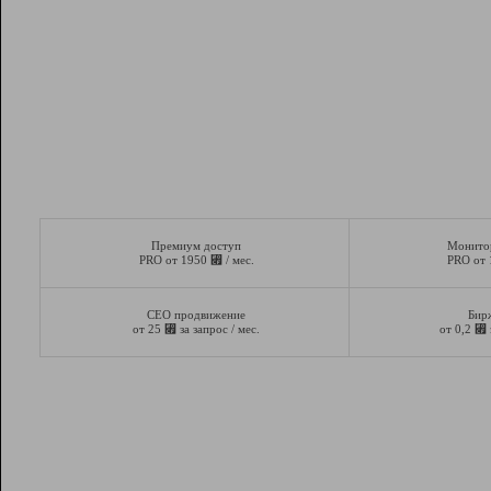
Премиум доступ
Монито
⃏
PRO от 1950
/ мес.
PRO от
СЕО продвижение
Бир
⃏
⃏
от 25
за запрос / мес.
от 0,2