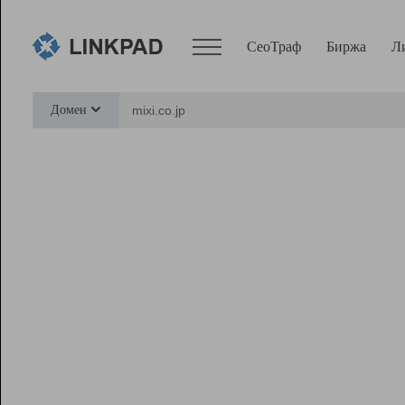
СеоТраф
Биржа
Л
Сервисы
Домен
СеоТраф
Монитор
Биржа
Pro
Линк+
Ресурсы
Вебмастер