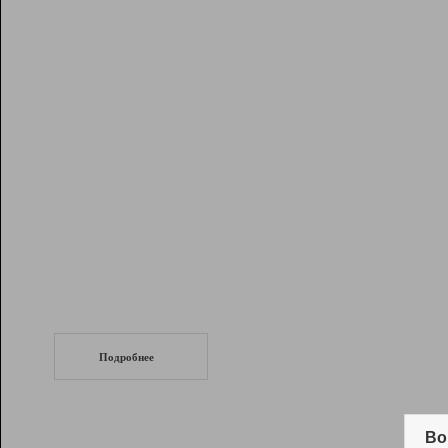
Рейтинг
Инструменты
Разработчикам
Партнерская
программа
Помощь
СеоТраф
Запустите
продвижение сайта
c LinkPad.
Подробнее
Вывод и удержание в ТОП10 выдачи
поисковых систем
Во