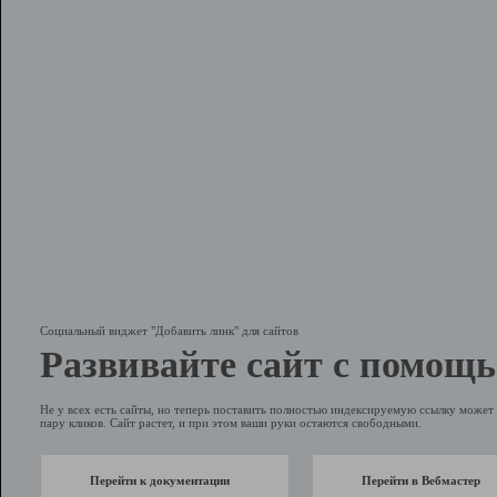
Социальный виджет "Добавить линк" для сайтов
Развивайте сайт с помощь
Не у всех есть сайты, но теперь поставить полностью индексируемую ссылку может 
пару кликов. Сайт растет, и при этом ваши руки остаются свободными.
Перейти к документации
Перейти в Вебмастер