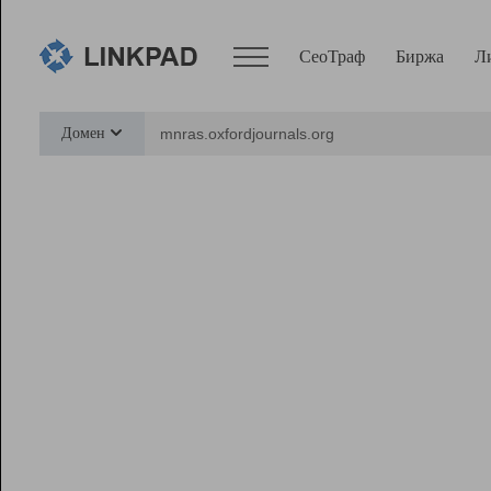
СеоТраф
Биржа
Л
Сервисы
Домен
СеоТраф
Монитор
Биржа
Pro
Линк+
Ресурсы
Вебмастер