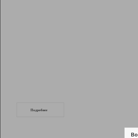
Рейтинг
Инструменты
Разработчикам
Партнерская
программа
Помощь
СеоТраф
Запустите
продвижение сайта
c LinkPad.
Подробнее
Вывод и удержание в ТОП10 выдачи
поисковых систем
Во