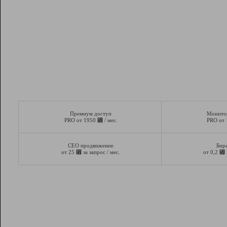
Премиум доступ
Монито
⃏
PRO от 1950
/ мес.
PRO от
СЕО продвижение
Бир
⃏
⃏
от 25
за запрос / мес.
от 0,2