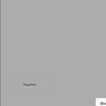
Рейтинг
Инструменты
Разработчикам
Партнерская
программа
Помощь
СеоТраф
Запустите
продвижение сайта
c LinkPad.
Подробнее
Вывод и удержание в ТОП10 выдачи
поисковых систем
Во