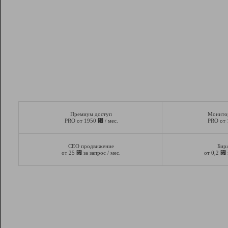
Премиум доступ
Монито
⃏
PRO от 1950
/ мес.
PRO от
СЕО продвижение
Бир
⃏
⃏
от 25
за запрос / мес.
от 0,2