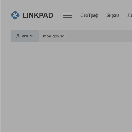
СеоТраф
Биржа
Л
Сервисы
Домен
СеоТраф
Монитор
Биржа
Pro
Линк+
Ресурсы
Вебмастер