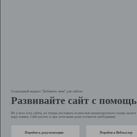
Социальный виджет "Добавить линк" для сайтов
Развивайте сайт с помощь
Не у всех есть сайты, но теперь поставить полностью индексируемую ссылку может 
пару кликов. Сайт растет, и при этом ваши руки остаются свободными.
Перейти к документации
Перейти в Вебмастер