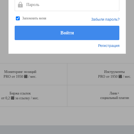
Пароль
Запомнить меня
Забыли пароль?
Регистрация
Мониторинг позиций
Инструменты
⃏
⃏
PRO от 1950
/ мес.
PRO от 1950
/ мес.
Биржа ссылок
Линк+
⃏
социальный плагин
от 0,2
за ссылку / мес.