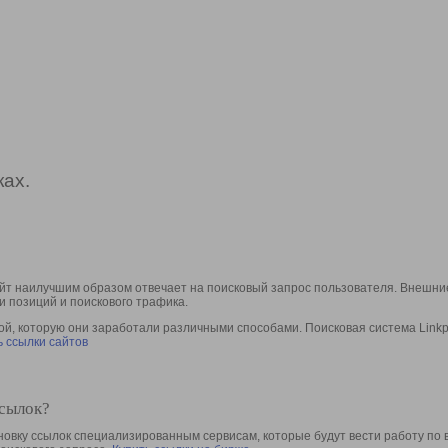
ах.
йт наилучшим образом отвечает на поисковый запрос пользователя. Внешние
и позиций и поискового трафика.
, которую они заработали различными способами. Поисковая система Linkpa
 ссылки сайтов
ссылок?
овку ссылок специализированным сервисам, которые будут вести работу по 