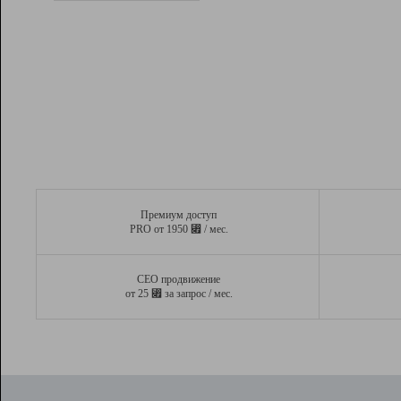
Рейтинг
Вывод и удержание в ТОП10 выдачи
поисковых систем
Инструменты
Разработчикам
Партнерская
программа
Помощь
Премиум доступ
⃏
PRO от 1950
/ мес.
СЕО продвижение
⃏
от 25
за запрос / мес.