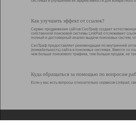
системах и улучшению их эффективности для конкретного п
Как улучшить эффект от ссылок?
Сервис продвижения сайтов СеоТраф создает естественную
собственной поисковой системы LinkPad отслеживает ссыл
полный и достоверный анализ выдачи поисковых систем, ч
СеоТраф предоставляет рекомендации по внутренней оптим
(кликабельность) сайта в поисковых системах. Вместе со с
чем больше поискового трафика, тем больше продаж, не 
Куда обращаться за помощью по вопросам ра
Если у вас есть вопросы относительно сервисов Linkpad, 
О Linkpad
Поддержка