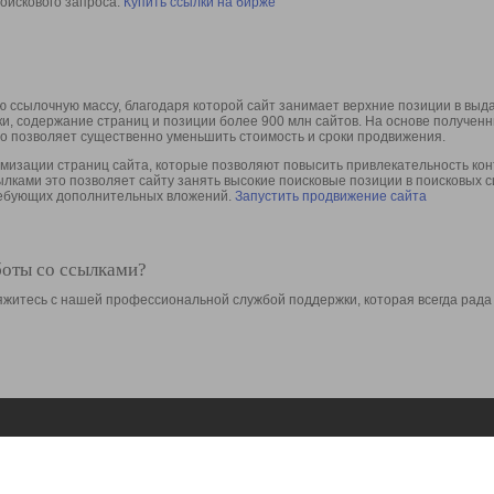
оискового запроса.
Купить ссылки на бирже
 ссылочную массу, благодаря которой сайт занимает верхние позиции в выд
ки, содержание страниц и позиции более 900 млн сайтов. На основе получе
то позволяет существенно уменьшить стоимость и сроки продвижения.
изации страниц сайта, которые позволяют повысить привлекательность конт
сылками это позволяет сайту занять высокие поисковые позиции в поисковых 
требующих дополнительных вложений.
Запустить продвижение сайта
боты со ссылками?
свяжитесь с нашей профессиональной службой поддержки, которая всегда рада
Ресурсы