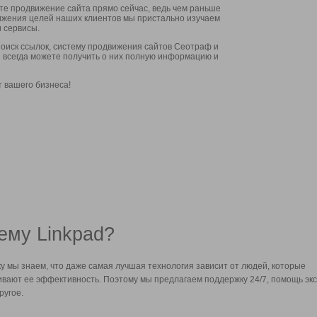
ите продвижение сайта прямо сейчас, ведь чем раньше
стижения целей наших клиентов мы пристально изучаем
 сервисы.
оиск ссылок, систему продвижения сайтов Сеотраф и
вы всегда можете получить о них полную информацию и
т вашего бизнеса!
ему Linkpad?
у мы знаем, что даже самая лучшая технология зависит от людей, которые
вают ее эффективность. Поэтому мы предлагаем поддержку 24/7, помощь экс
ругое.