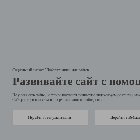
Социальный виджет "Добавить линк" для сайтов
Развивайте сайт с помо
Не у всех есть сайты, но теперь поставить полностью индексируемую ссылку мо
Сайт растет, и при этом ваши руки остаются свободными.
Перейти к документации
Перейти в Вебма