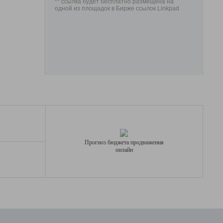
** ссылка будет бесплатно размещена на
одной из площадок в Бирже ссылок Linkpad
Прогноз бюджета продвижения
онлайн