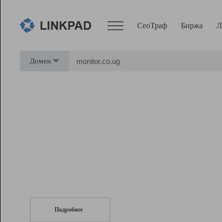
СеоТраф
Биржа
Л
Сервисы
Домен
СеоТраф
Монитор
Биржа
Pro
Линк+
СеоТраф
Запустите
продвижение сайта
c LinkPad.
Ресурсы
Вебмастер
Подробнее