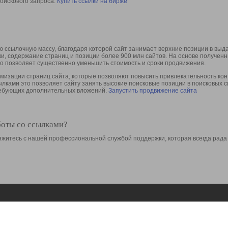
оискового запроса.
Купить ссылки на бирже
 ссылочную массу, благодаря которой сайт занимает верхние позиции в выд
ки, содержание страниц и позиции более 900 млн сайтов. На основе получе
то позволяет существенно уменьшить стоимость и сроки продвижения.
изации страниц сайта, которые позволяют повысить привлекательность конт
сылками это позволяет сайту занять высокие поисковые позиции в поисковых 
требующих дополнительных вложений.
Запустить продвижение сайта
боты со ссылками?
свяжитесь с нашей профессиональной службой поддержки, которая всегда рада
Ресурсы