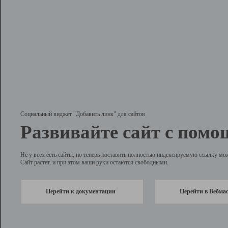
Социальный виджет "Добавить линк" для сайтов
Развивайте сайт с помо
Не у всех есть сайты, но теперь поставить полностью индексируемую ссылку мо
Сайт растет, и при этом ваши руки остаются свободными.
Перейти к документации
Перейти в Вебма