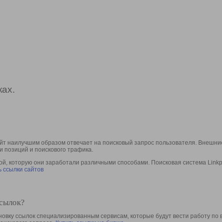
ах.
йт наилучшим образом отвечает на поисковый запрос пользователя. Внешние
и позиций и поискового трафика.
, которую они заработали различными способами. Поисковая система Linkpa
 ссылки сайтов
ссылок?
овку ссылок специализированным сервисам, которые будут вести работу по 