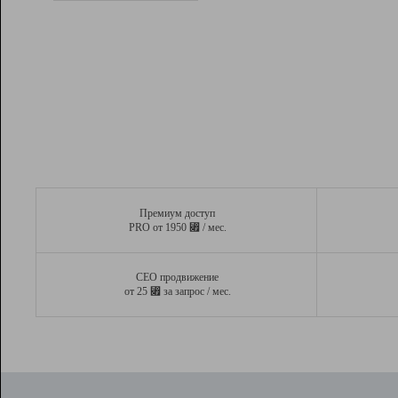
Рейтинг
Вывод и удержание в ТОП10 выдачи
поисковых систем
Инструменты
Разработчикам
Партнерская
программа
Помощь
Премиум доступ
⃏
PRO от 1950
/ мес.
СЕО продвижение
⃏
от 25
за запрос / мес.