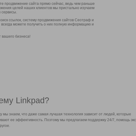
ите продвижение сайта прямо сейчас, ведь чем раньше
стижения целей наших клиентов мы пристально изучаем
 сервисы.
оиск ссылок, систему продвижения сайтов Сеотраф и
вы всегда можете получить о них полную информацию и
т вашего бизнеса!
ему Linkpad?
у мы знаем, что даже самая лучшая технология зависит от людей, которые
вают ее эффективность. Поэтому мы предлагаем поддержку 24/7, помощь экс
ругое.