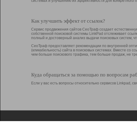
системах и улучшению их эффективности для конкретного п
Как улучшить эффект от ссылок?
Сервис продвижения сайтов СеоТраф создает естественную
собственной поисковой системы LinkPad отслеживает ссыл
полный и достоверный анализ выдачи поисковых систем, ч
СеоТраф предоставляет рекомендации по внутренней оптим
(кликабельность) сайта в поисковых системах. Вместе со с
чем больше поискового трафика, тем больше продаж, не 
Куда обращаться за помощью по вопросам ра
Если у вас есть вопросы относительно сервисов Linkpad, 
О Linkpad
Поддержка