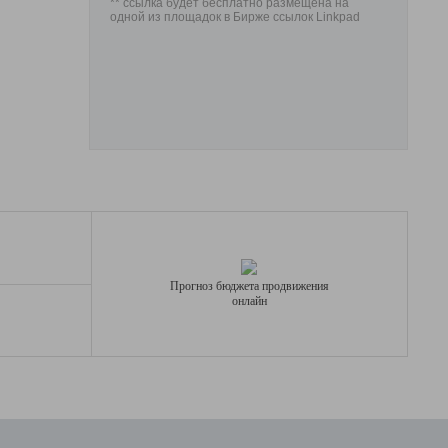
** ссылка будет бесплатно размещена на
одной из площадок в Бирже ссылок Linkpad
Прогноз бюджета продвижения
онлайн