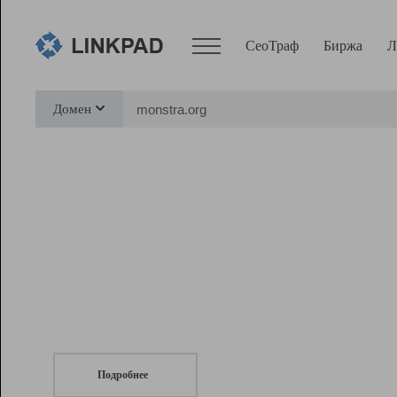
СеоТраф
Биржа
Л
Сервисы
Домен
СеоТраф
Монитор
Биржа
Pro
Линк+
СеоТраф
Запустите
продвижение сайта
c LinkPad.
Ресурсы
Вебмастер
Подробнее