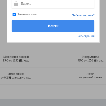
Пароль
Запомнить меня
Забыли пароль?
Регистрация
Мониторинг позиций
Инструменты
⃏
⃏
PRO от 1950
/ мес.
PRO от 1950
/ мес.
Биржа ссылок
Линк+
⃏
социальный плагин
от 0,2
за ссылку / мес.