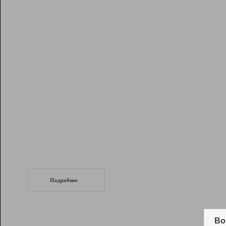
Рейтинг
Инструменты
Разработчикам
Партнерская
программа
Помощь
СеоТраф
Запустите
продвижение сайта
c LinkPad.
Подробнее
Вывод и удержание в ТОП10 выдачи
поисковых систем
Во