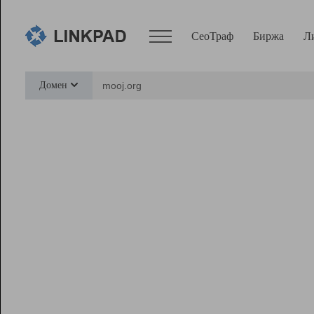
СеоТраф
Биржа
Л
Сервисы
Домен
СеоТраф
Монитор
Биржа
Pro
Линк+
Ресурсы
Вебмастер