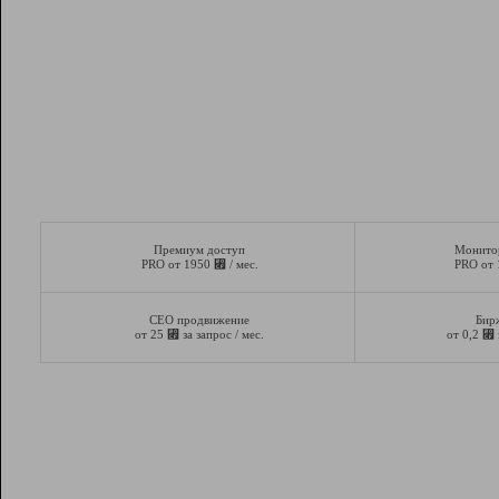
Премиум доступ
Монито
⃏
PRO от 1950
/ мес.
PRO от
СЕО продвижение
Бир
⃏
⃏
от 25
за запрос / мес.
от 0,2