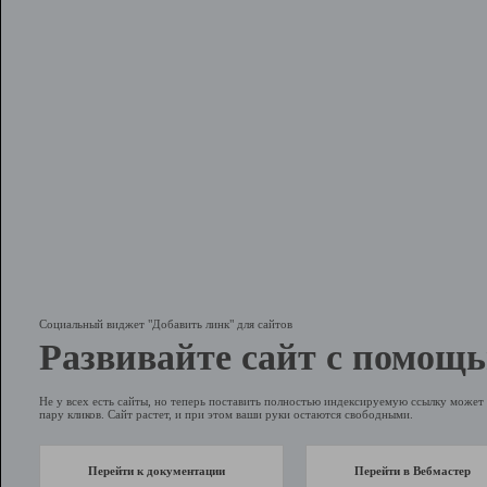
Социальный виджет "Добавить линк" для сайтов
Развивайте сайт с помощь
Не у всех есть сайты, но теперь поставить полностью индексируемую ссылку может 
пару кликов. Сайт растет, и при этом ваши руки остаются свободными.
Перейти к документации
Перейти в Вебмастер