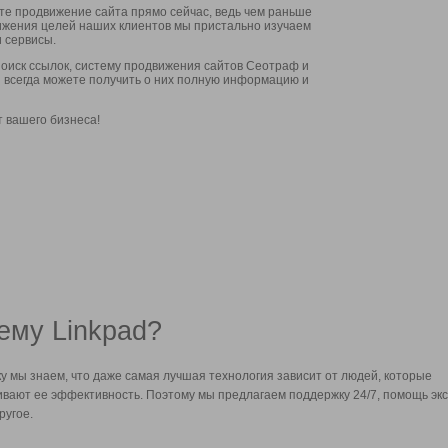
ите продвижение сайта прямо сейчас, ведь чем раньше
стижения целей наших клиентов мы пристально изучаем
 сервисы.
оиск ссылок, систему продвижения сайтов Сеотраф и
вы всегда можете получить о них полную информацию и
т вашего бизнеса!
ему Linkpad?
у мы знаем, что даже самая лучшая технология зависит от людей, которые
вают ее эффективность. Поэтому мы предлагаем поддержку 24/7, помощь экс
ругое.