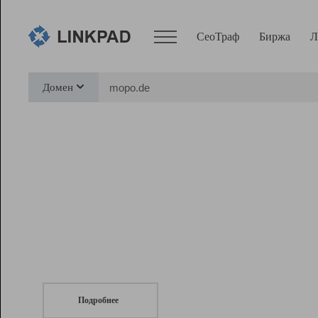
СеоТраф
Биржа
Л
Сервисы
Домен
СеоТраф
Монитор
Биржа
Pro
Линк+
СеоТраф
Запустите
продвижение сайта
c LinkPad.
Ресурсы
Вебмастер
Подробнее