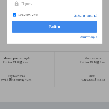
Пароль
Запомнить меня
Забыли пароль?
Регистрация
Мониторинг позиций
Инструменты
⃏
⃏
PRO от 1950
/ мес.
PRO от 1950
/ мес.
Биржа ссылок
Линк+
⃏
социальный плагин
от 0,2
за ссылку / мес.