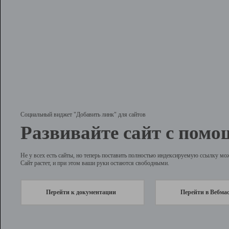
Социальный виджет "Добавить линк" для сайтов
Развивайте сайт с помо
Не у всех есть сайты, но теперь поставить полностью индексируемую ссылку мо
Сайт растет, и при этом ваши руки остаются свободными.
Перейти к документации
Перейти в Вебма