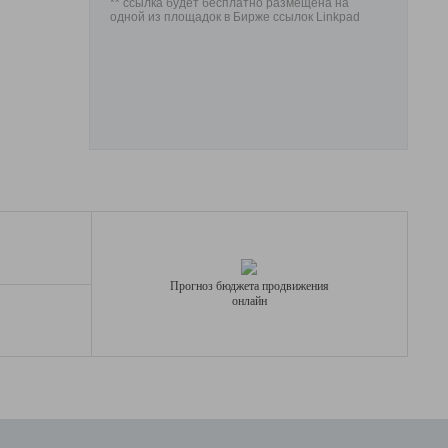
** ссылка будет бесплатно размещена на
одной из площадок в Бирже ссылок Linkpad
Прогноз бюджета продвижения
онлайн