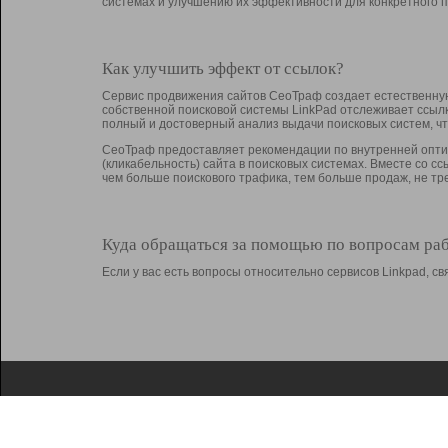
системах и улучшению их эффективности для конкретного п
Как улучшить эффект от ссылок?
Сервис продвижения сайтов СеоТраф создает естественную
собственной поисковой системы LinkPad отслеживает ссыл
полный и достоверный анализ выдачи поисковых систем, ч
СеоТраф предоставляет рекомендации по внутренней оптим
(кликабельность) сайта в поисковых системах. Вместе со с
чем больше поискового трафика, тем больше продаж, не 
Куда обращаться за помощью по вопросам ра
Если у вас есть вопросы относительно сервисов Linkpad, 
О Linkpad
Поддержка