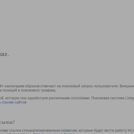
ах.
йт наилучшим образом отвечает на поисковый запрос пользователя. Внешние
и позиций и поискового трафика.
, которую они заработали различными способами. Поисковая система Linkpa
 ссылки сайтов
ссылок?
овку ссылок специализированным сервисам, которые будут вести работу по 