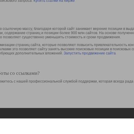
оискового запроса.
Купить ссылки на бирже
 ссылочную массу, благодаря которой сайт занимает верхние позиции в выд
ки, содержание страниц и позиции более 900 млн сайтов. На основе получе
то позволяет существенно уменьшить стоимость и сроки продвижения.
изации страниц сайта, которые позволяют повысить привлекательность конт
сылками это позволяет сайту занять высокие поисковые позиции в поисковых 
требующих дополнительных вложений.
Запустить продвижение сайта
боты со ссылками?
свяжитесь с нашей профессиональной службой поддержки, которая всегда рада
Ресурсы