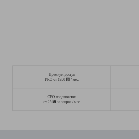
Рейтинг
Вывод и удержание в ТОП10 выдачи
поисковых систем
Инструменты
Разработчикам
Партнерская
программа
Помощь
Премиум доступ
⃏
PRO от 1950
/ мес.
СЕО продвижение
⃏
от 25
за запрос / мес.