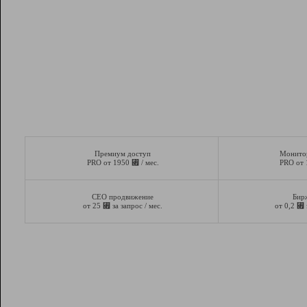
Премиум доступ
Монито
⃏
PRO от 1950
/ мес.
PRO от
СЕО продвижение
Бир
⃏
⃏
от 25
за запрос / мес.
от 0,2