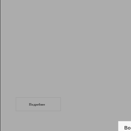
Рейтинг
Инструменты
Разработчикам
Партнерская
программа
Помощь
СеоТраф
Запустите
продвижение сайта
c LinkPad.
Подробнее
Вывод и удержание в ТОП10 выдачи
поисковых систем
Во