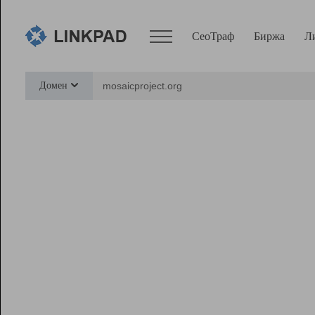
СеоТраф
Биржа
Л
Сервисы
Домен
СеоТраф
Монитор
Биржа
Pro
Линк+
Ресурсы
Вебмастер