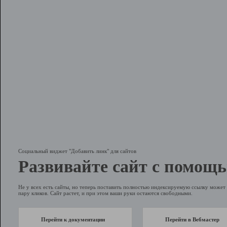
Социальный виджет "Добавить линк" для сайтов
Развивайте сайт с помощь
Не у всех есть сайты, но теперь поставить полностью индексируемую ссылку может 
пару кликов. Сайт растет, и при этом ваши руки остаются свободными.
Перейти к документации
Перейти в Вебмастер