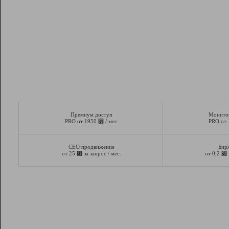
Премиум доступ
Монито
⃏
PRO от 1950
/ мес.
PRO от
СЕО продвижение
Бир
⃏
⃏
от 25
за запрос / мес.
от 0,2