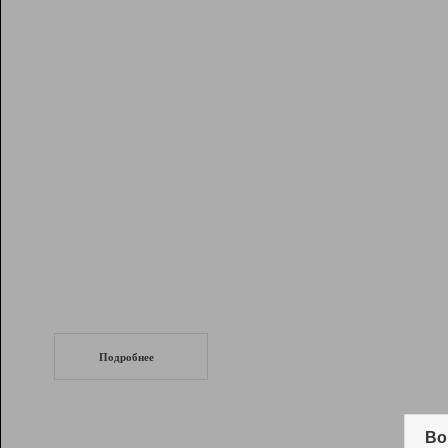
Рейтинг
Инструменты
Разработчикам
Партнерская
программа
Помощь
СеоТраф
Запустите
продвижение сайта
c LinkPad.
Подробнее
Вывод и удержание в ТОП10 выдачи
поисковых систем
Во