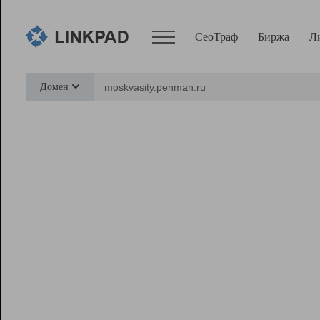
СеоТраф
Биржа
Л
Сервисы
Домен
СеоТраф
Монитор
Биржа
Pro
Линк+
Ресурсы
Вебмастер