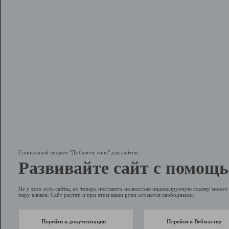
Социальный виджет "Добавить линк" для сайтов
Развивайте сайт с помощь
Не у всех есть сайты, но теперь поставить полностью индексируемую ссылку может 
пару кликов. Сайт растет, и при этом ваши руки остаются свободными.
Перейти к документации
Перейти в Вебмастер