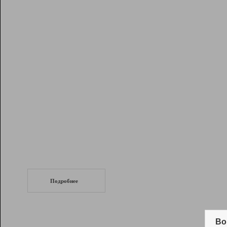
Рейтинг
Инструменты
Разработчикам
Партнерская
программа
Помощь
СеоТраф
Запустите
продвижение сайта
c LinkPad.
Подробнее
Вывод и удержание в ТОП10 выдачи
поисковых систем
Во