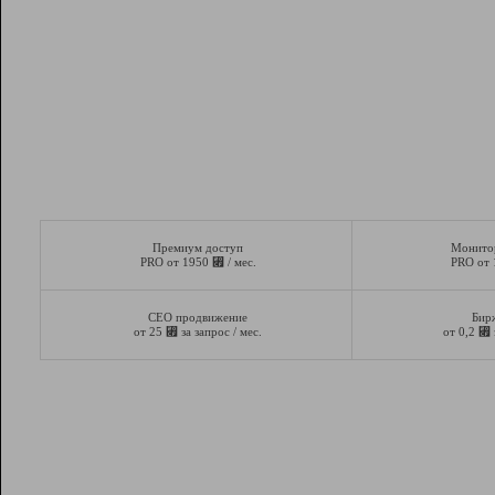
Премиум доступ
Монито
⃏
PRO от 1950
/ мес.
PRO от
СЕО продвижение
Бир
⃏
⃏
от 25
за запрос / мес.
от 0,2