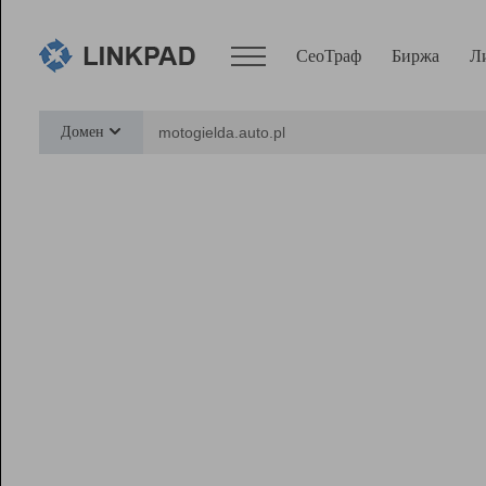
СеоТраф
Биржа
Л
Сервисы
Домен
СеоТраф
Монитор
Биржа
Pro
Линк+
Ресурсы
Вебмастер