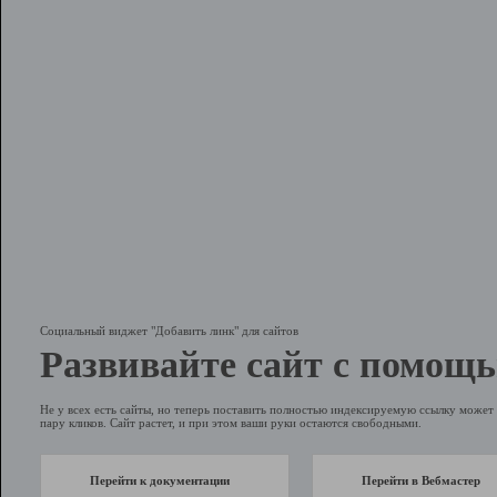
Социальный виджет "Добавить линк" для сайтов
Развивайте сайт с помощь
Не у всех есть сайты, но теперь поставить полностью индексируемую ссылку может 
пару кликов. Сайт растет, и при этом ваши руки остаются свободными.
Перейти к документации
Перейти в Вебмастер