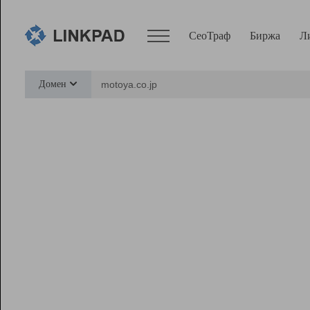
СеоТраф
Биржа
Л
Сервисы
Домен
СеоТраф
Монитор
Биржа
Pro
Линк+
Ресурсы
Вебмастер