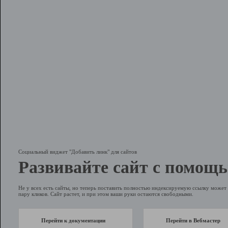
Социальный виджет "Добавить линк" для сайтов
Развивайте сайт с помощь
Не у всех есть сайты, но теперь поставить полностью индексируемую ссылку может 
пару кликов. Сайт растет, и при этом ваши руки остаются свободными.
Перейти к документации
Перейти в Вебмастер