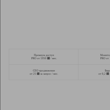
Премиум доступ
Монито
⃏
PRO от 1950
/ мес.
PRO от
СЕО продвижение
Бир
⃏
⃏
от 25
за запрос / мес.
от 0,2