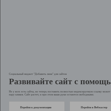
Социальный виджет "Добавить линк" для сайтов
Развивайте сайт с помощь
Не у всех есть сайты, но теперь поставить полностью индексируемую ссылку может 
пару кликов. Сайт растет, и при этом ваши руки остаются свободными.
Перейти к документации
Перейти в Вебмастер