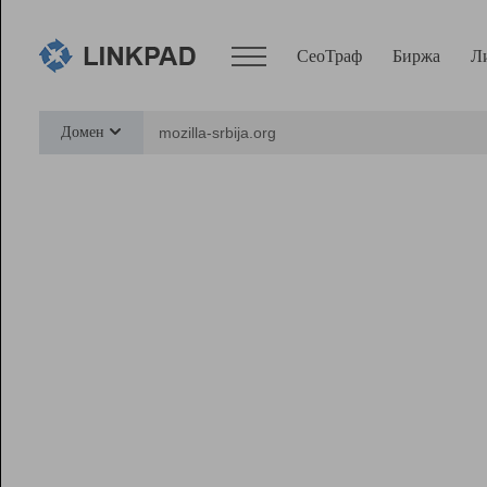
СеоТраф
Биржа
Л
Сервисы
Домен
СеоТраф
Монитор
Биржа
Pro
Линк+
Ресурсы
Вебмастер