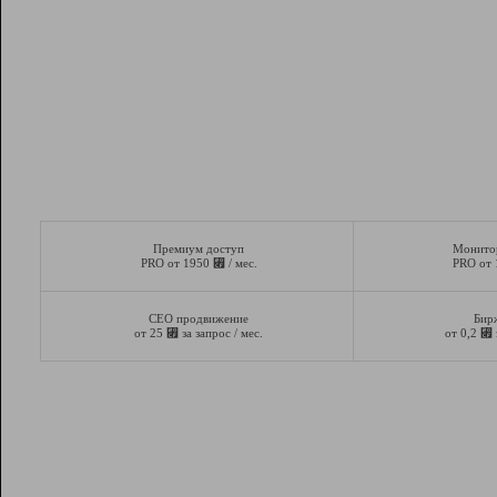
Премиум доступ
Монито
⃏
PRO от 1950
/ мес.
PRO от
СЕО продвижение
Бир
⃏
⃏
от 25
за запрос / мес.
от 0,2