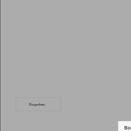
Рейтинг
Инструменты
Разработчикам
Партнерская
программа
Помощь
СеоТраф
Запустите
продвижение сайта
c LinkPad.
Подробнее
Вывод и удержание в ТОП10 выдачи
поисковых систем
Во