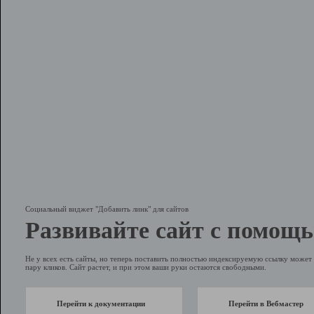
Социальный виджет "Добавить линк" для сайтов
Развивайте сайт с помощь
Не у всех есть сайты, но теперь поставить полностью индексируемую ссылку может 
пару кликов. Сайт растет, и при этом ваши руки остаются свободными.
Перейти к документации
Перейти в Вебмастер