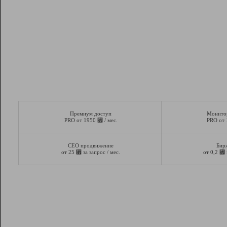
Премиум доступ
Монито
⃏
PRO от 1950
/ мес.
PRO от
СЕО продвижение
Бир
⃏
⃏
от 25
за запрос / мес.
от 0,2