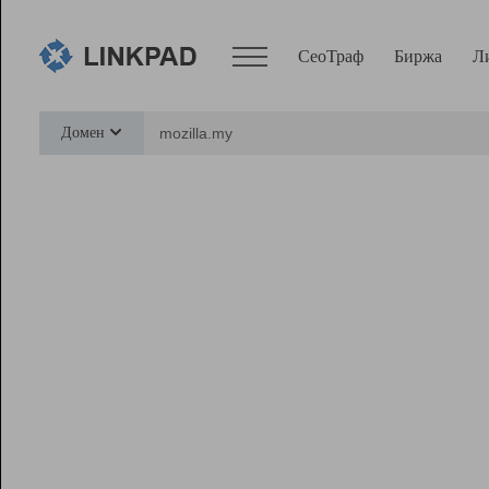
СеоТраф
Биржа
Л
Сервисы
Домен
СеоТраф
Монитор
Биржа
Pro
Линк+
Ресурсы
Вебмастер