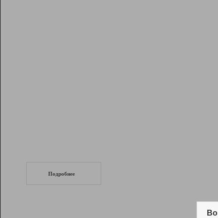
Рейтинг
Инструменты
Разработчикам
Партнерская
программа
Помощь
СеоТраф
Запустите
продвижение сайта
c LinkPad.
Подробнее
Вывод и удержание в ТОП10 выдачи
поисковых систем
Во