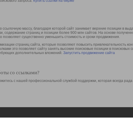
оискового запроса.
Купить ссылки на бирже
 ссылочную массу, благодаря которой сайт занимает верхние позиции в выд
ки, содержание страниц и позиции более 900 млн сайтов. На основе получе
то позволяет существенно уменьшить стоимость и сроки продвижения.
изации страниц сайта, которые позволяют повысить привлекательность конт
сылками это позволяет сайту занять высокие поисковые позиции в поисковых 
требующих дополнительных вложений.
Запустить продвижение сайта
боты со ссылками?
свяжитесь с нашей профессиональной службой поддержки, которая всегда рада
Ресурсы