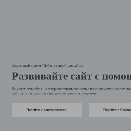
Социальный виджет "Добавить линк" для сайтов
Развивайте сайт с помо
Не у всех есть сайты, но теперь поставить полностью индексируемую ссылку мо
Сайт растет, и при этом ваши руки остаются свободными.
Перейти к документации
Перейти в Вебма