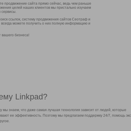
ите продвижение сайта прямо сейчас, ведь чем раньше
стижения целей наших клиентов мы пристально изучаем
 сервисы.
оиск ссылок, систему продвижения сайтов Сеотраф и
вы всегда можете получить о них полную информацию и
т вашего бизнеса!
ему Linkpad?
у мы знаем, что даже самая лучшая технология зависит от людей, которые
вают ее эффективность. Поэтому мы предлагаем поддержку 24/7, помощь экс
ругое.