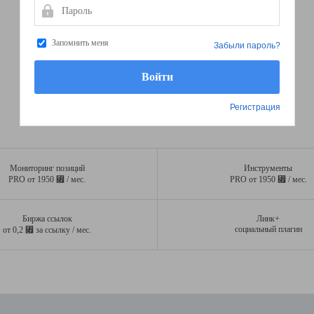
Пароль
Запомнить меня
Забыли пароль?
Регистрация
Мониторинг позиций
Инструменты
⃏
⃏
PRO от 1950
/ мес.
PRO от 1950
/ мес.
Биржа ссылок
Линк+
⃏
социальный плагин
от 0,2
за ссылку / мес.