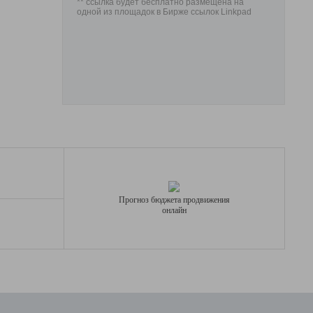
** ссылка будет бесплатно размещена на
одной из площадок в Бирже ссылок Linkpad
Прогноз бюджета продвижения
онлайн