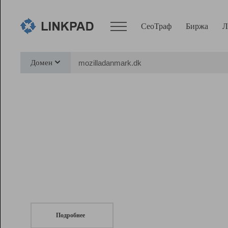
СеоТраф
Биржа
Л
Сервисы
Домен
СеоТраф
Монитор
Биржа
Pro
Линк+
СеоТраф
Запустите
продвижение сайта
c LinkPad.
Ресурсы
Вебмастер
Подробнее