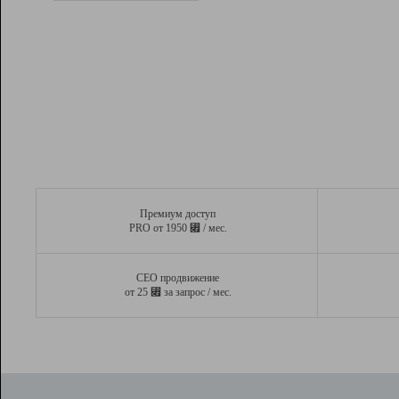
Рейтинг
Вывод и удержание в ТОП10 выдачи
поисковых систем
Инструменты
Разработчикам
Партнерская
программа
Помощь
Премиум доступ
⃏
PRO от 1950
/ мес.
СЕО продвижение
⃏
от 25
за запрос / мес.