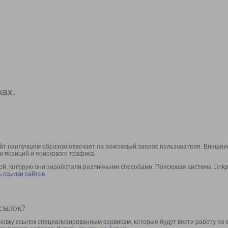
ах.
йт наилучшим образом отвечает на поисковый запрос пользователя. Внешние
и позиций и поискового трафика.
, которую они заработали различными способами. Поисковая система Linkpa
 ссылки сайтов
ссылок?
овку ссылок специализированным сервисам, которые будут вести работу по 