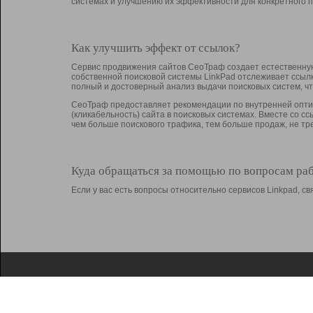
системах и улучшению их эффективности для конкретного п
Как улучшить эффект от ссылок?
Сервис продвижения сайтов СеоТраф создает естественную
собственной поисковой системы LinkPad отслеживает ссыл
полный и достоверный анализ выдачи поисковых систем, ч
СеоТраф предоставляет рекомендации по внутренней оптим
(кликабельность) сайта в поисковых системах. Вместе со с
чем больше поискового трафика, тем больше продаж, не 
Куда обращаться за помощью по вопросам ра
Если у вас есть вопросы относительно сервисов Linkpad, 
О Linkpad
Поддержка