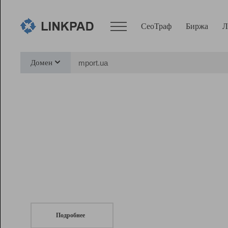
СеоТраф
Биржа
Л
Сервисы
Домен
СеоТраф
Монитор
Биржа
Pro
Линк+
СеоТраф
Запустите
продвижение сайта
c LinkPad.
Ресурсы
Вебмастер
Подробнее