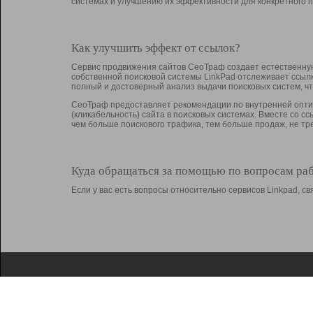
системах и улучшению их эффективности для конкретного п
Как улучшить эффект от ссылок?
Сервис продвижения сайтов СеоТраф создает естественную
собственной поисковой системы LinkPad отслеживает ссыл
полный и достоверный анализ выдачи поисковых систем, ч
СеоТраф предоставляет рекомендации по внутренней оптим
(кликабельность) сайта в поисковых системах. Вместе со с
чем больше поискового трафика, тем больше продаж, не 
Куда обращаться за помощью по вопросам ра
Если у вас есть вопросы относительно сервисов Linkpad, 
О Linkpad
Поддержка