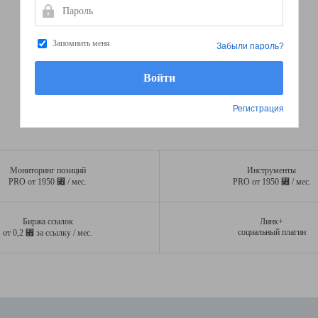
Пароль
Запомнить меня
Забыли пароль?
Регистрация
Мониторинг позиций
Инструменты
⃏
⃏
PRO от 1950
/ мес.
PRO от 1950
/ мес.
Биржа ссылок
Линк+
⃏
социальный плагин
от 0,2
за ссылку / мес.