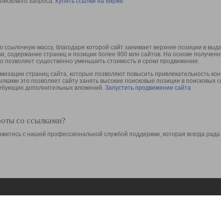
оискового запроса.
Купить ссылки на бирже
 ссылочную массу, благодаря которой сайт занимает верхние позиции в выд
ки, содержание страниц и позиции более 900 млн сайтов. На основе получе
то позволяет существенно уменьшить стоимость и сроки продвижения.
изации страниц сайта, которые позволяют повысить привлекательность конт
сылками это позволяет сайту занять высокие поисковые позиции в поисковых 
требующих дополнительных вложений.
Запустить продвижение сайта
боты со ссылками?
свяжитесь с нашей профессиональной службой поддержки, которая всегда рада
Ресурсы