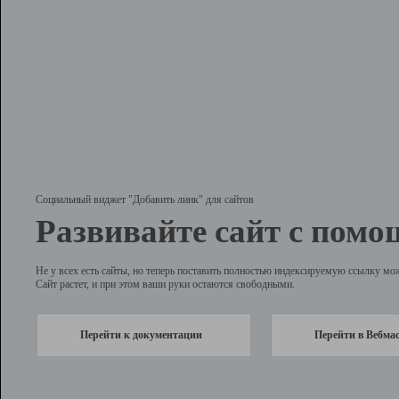
Социальный виджет "Добавить линк" для сайтов
Развивайте сайт с помо
Не у всех есть сайты, но теперь поставить полностью индексируемую ссылку мо
Сайт растет, и при этом ваши руки остаются свободными.
Перейти к документации
Перейти в Вебма