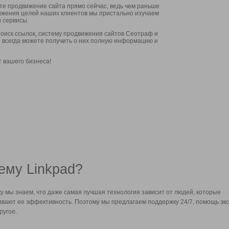
ите продвижение сайта прямо сейчас, ведь чем раньше
стижения целей наших клиентов мы пристально изучаем
 сервисы.
оиск ссылок, систему продвижения сайтов Сеотраф и
вы всегда можете получить о них полную информацию и
т вашего бизнеса!
ему Linkpad?
у мы знаем, что даже самая лучшая технология зависит от людей, которые
вают ее эффективность. Поэтому мы предлагаем поддержку 24/7, помощь экс
ругое.