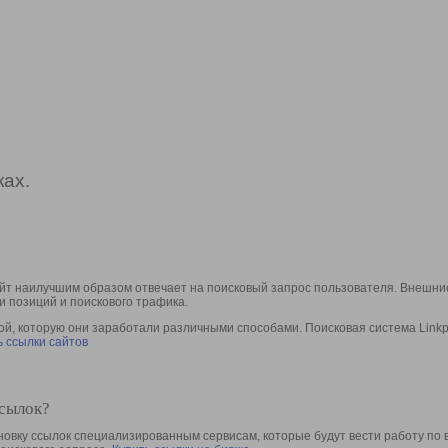
ах.
йт наилучшим образом отвечает на поисковый запрос пользователя. Внешние
и позиций и поискового трафика.
, которую они заработали различными способами. Поисковая система Linkpa
 ссылки сайтов
ссылок?
овку ссылок специализированным сервисам, которые будут вести работу по 