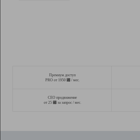
Рейтинг
Вывод и удержание в ТОП10 выдачи
поисковых систем
Инструменты
Разработчикам
Партнерская
программа
Помощь
Премиум доступ
⃏
PRO от 1950
/ мес.
СЕО продвижение
⃏
от 25
за запрос / мес.