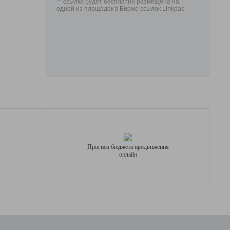
** ссылка будет бесплатно размещена на
одной из площадок в Бирже ссылок Linkpad
Прогноз бюджета продвижения
онлайн