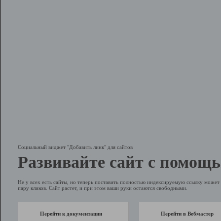
Социальный виджет "Добавить линк" для сайтов
Развивайте сайт с помощь
Не у всех есть сайты, но теперь поставить полностью индексируемую ссылку может 
пару кликов. Сайт растет, и при этом ваши руки остаются свободными.
Перейти к документации
Перейти в Вебмастер