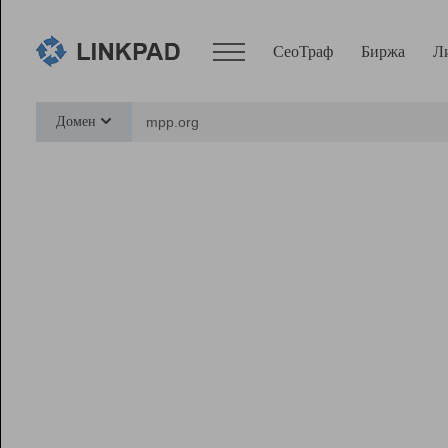
СеоТраф
Биржа
Л
Сервисы
Домен
СеоТраф
Монитор
Биржа
Pro
Линк+
Ресурсы
Вебмастер