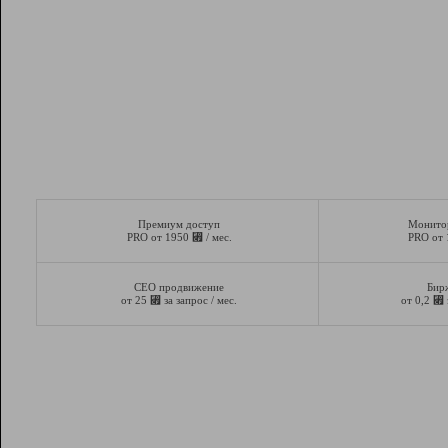
Премиум доступ
Монито
⃏
PRO от 1950
/ мес.
PRO от
СЕО продвижение
Бир
⃏
⃏
от 25
за запрос / мес.
от 0,2