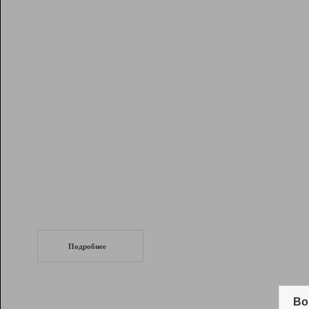
Рейтинг
Инструменты
Разработчикам
Партнерская
программа
Помощь
СеоТраф
Запустите
продвижение сайта
c LinkPad.
Подробнее
Вывод и удержание в ТОП10 выдачи
поисковых систем
Во