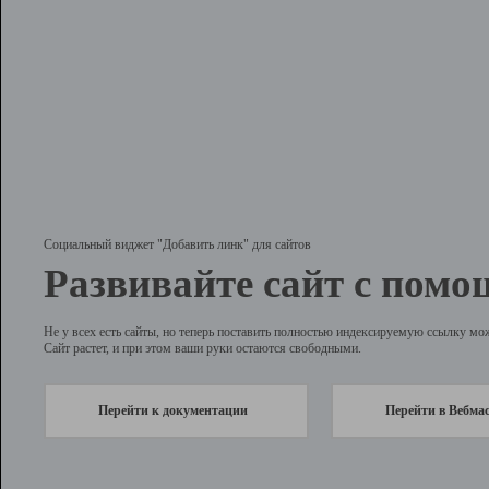
Социальный виджет "Добавить линк" для сайтов
Развивайте сайт с помо
Не у всех есть сайты, но теперь поставить полностью индексируемую ссылку мо
Сайт растет, и при этом ваши руки остаются свободными.
Перейти к документации
Перейти в Вебма