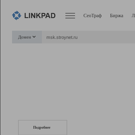
СеоТраф
Биржа
Л
Сервисы
Домен
СеоТраф
Монитор
Биржа
Pro
Линк+
СеоТраф
Запустите
продвижение сайта
c LinkPad.
Ресурсы
Вебмастер
Подробнее