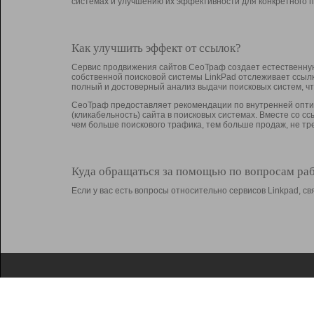
системах и улучшению их эффективности для конкретного п
Как улучшить эффект от ссылок?
Сервис продвижения сайтов СеоТраф создает естественную
собственной поисковой системы LinkPad отслеживает ссыл
полный и достоверный анализ выдачи поисковых систем, ч
СеоТраф предоставляет рекомендации по внутренней оптим
(кликабельность) сайта в поисковых системах. Вместе со с
чем больше поискового трафика, тем больше продаж, не 
Куда обращаться за помощью по вопросам ра
Если у вас есть вопросы относительно сервисов Linkpad, 
О Linkpad
Поддержка