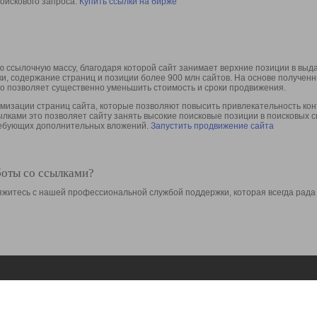
оискового запроса.
Купить ссылки на бирже
 ссылочную массу, благодаря которой сайт занимает верхние позиции в выд
ки, содержание страниц и позиции более 900 млн сайтов. На основе получе
то позволяет существенно уменьшить стоимость и сроки продвижения.
изации страниц сайта, которые позволяют повысить привлекательность конт
сылками это позволяет сайту занять высокие поисковые позиции в поисковых 
требующих дополнительных вложений.
Запустить продвижение сайта
боты со ссылками?
свяжитесь с нашей профессиональной службой поддержки, которая всегда рада
Ресурсы