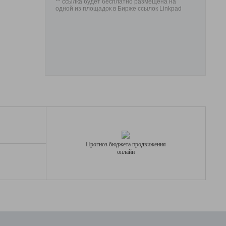
** ссылка будет бесплатно размещена на
одной из площадок в Бирже ссылок Linkpad
Прогноз бюджета продвижения
онлайн