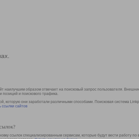
ах.
йт наилучшим образом отвечает на поисковый запрос пользователя. Внешние
и позиций и поискового трафика.
, которую они заработали различными способами. Поисковая система Linkpa
 ссылки сайтов
ссылок?
овку ссылок специализированным сервисам, которые будут вести работу по 