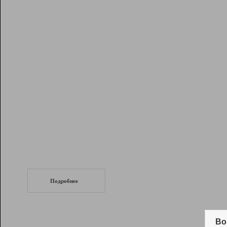
Рейтинг
Инструменты
Разработчикам
Партнерская
программа
Помощь
СеоТраф
Запустите
продвижение сайта
c LinkPad.
Подробнее
Вывод и удержание в ТОП10 выдачи
поисковых систем
Во