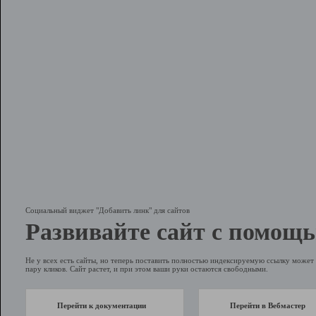
Социальный виджет "Добавить линк" для сайтов
Развивайте сайт с помощь
Не у всех есть сайты, но теперь поставить полностью индексируемую ссылку может 
пару кликов. Сайт растет, и при этом ваши руки остаются свободными.
Перейти к документации
Перейти в Вебмастер