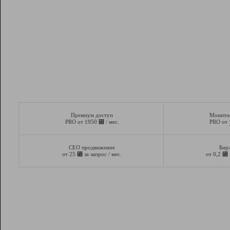
Премиум доступ
Монито
⃏
PRO от 1950
/ мес.
PRO от
СЕО продвижение
Бир
⃏
⃏
от 25
за запрос / мес.
от 0,2