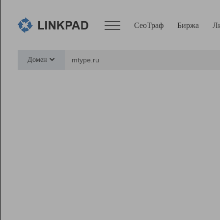
СеоТраф
Биржа
Л
Сервисы
Домен
СеоТраф
Монитор
Биржа
Pro
Линк+
Ресурсы
Вебмастер