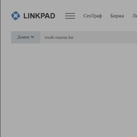
СеоТраф
Биржа
Л
Сервисы
Домен
СеоТраф
Монитор
Биржа
Pro
Линк+
Ресурсы
Вебмастер