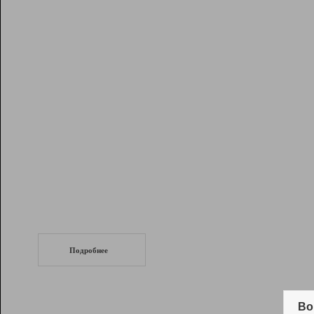
Рейтинг
Инструменты
Разработчикам
Партнерская
программа
Помощь
СеоТраф
Запустите
продвижение сайта
c LinkPad.
Подробнее
Вывод и удержание в ТОП10 выдачи
поисковых систем
Во