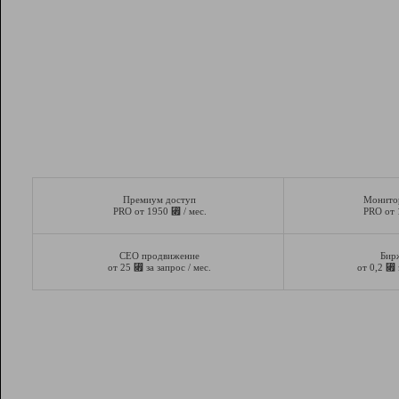
Премиум доступ
Монито
⃏
PRO от 1950
/ мес.
PRO от
СЕО продвижение
Бир
⃏
⃏
от 25
за запрос / мес.
от 0,2