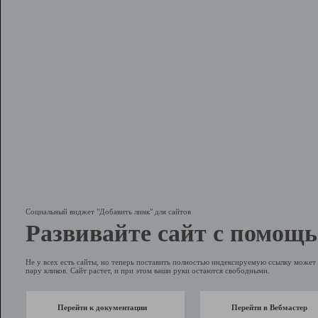
Социальный виджет "Добавить линк" для сайтов
Развивайте сайт с помощь
Не у всех есть сайты, но теперь поставить полностью индексируемую ссылку может 
пару кликов. Сайт растет, и при этом ваши руки остаются свободными.
Перейти к документации
Перейти в Вебмастер