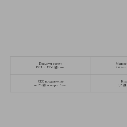
Премиум доступ
Монито
⃏
PRO от 1950
/ мес.
PRO от
СЕО продвижение
Бир
⃏
⃏
от 25
за запрос / мес.
от 0,2