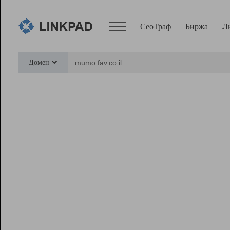
СеоТраф
Биржа
Л
Сервисы
Домен
СеоТраф
Монитор
Биржа
Pro
Линк+
Ресурсы
Вебмастер