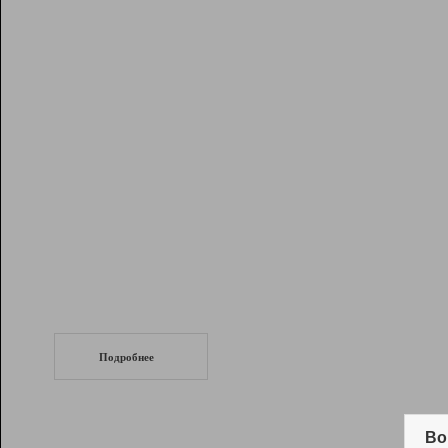
Рейтинг
Инструменты
Разработчикам
Партнерская
программа
Помощь
СеоТраф
Запустите
продвижение сайта
c LinkPad.
Подробнее
Вывод и удержание в ТОП10 выдачи
поисковых систем
Во