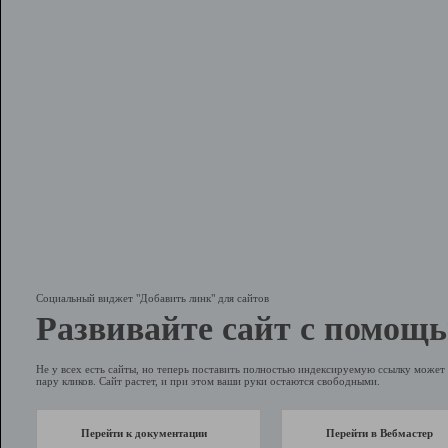
Социальный виджет "Добавить линк" для сайтов
Развивайте сайт с помощь
Не у всех есть сайты, но теперь поставить полностью индексируемую ссылку может 
пару кликов. Сайт растет, и при этом ваши руки остаются свободными.
Перейти к документации
Перейти в Вебмастер