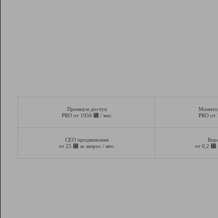
Премиум доступ
Монито
⃏
PRO от 1950
/ мес.
PRO от
СЕО продвижение
Бир
⃏
⃏
от 25
за запрос / мес.
от 0,2