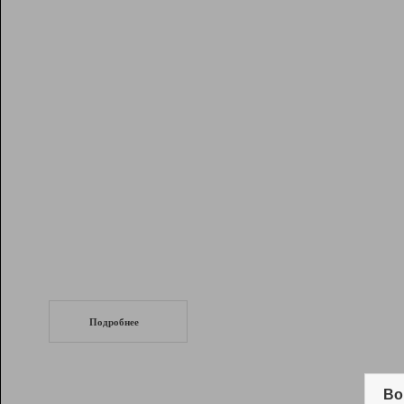
Рейтинг
Инструменты
Разработчикам
Партнерская
программа
Помощь
СеоТраф
Запустите
продвижение сайта
c LinkPad.
Подробнее
Вывод и удержание в ТОП10 выдачи
поисковых систем
Во