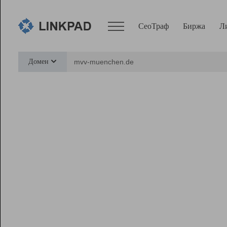
СеоТраф
Биржа
Л
Сервисы
Домен
СеоТраф
Монитор
Биржа
Pro
Линк+
Ресурсы
Вебмастер