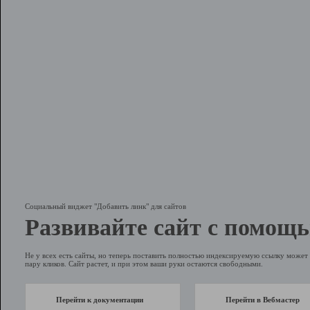
Социальный виджет "Добавить линк" для сайтов
Развивайте сайт с помощь
Не у всех есть сайты, но теперь поставить полностью индексируемую ссылку может 
пару кликов. Сайт растет, и при этом ваши руки остаются свободными.
Перейти к документации
Перейти в Вебмастер