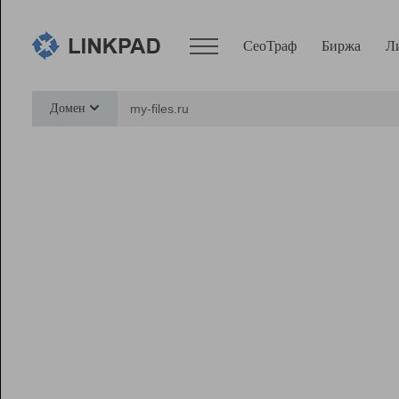
СеоТраф
Биржа
Л
Сервисы
Домен
СеоТраф
Монитор
Биржа
Pro
Линк+
Ресурсы
Вебмастер