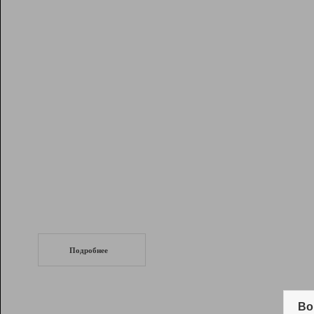
Рейтинг
Инструменты
Разработчикам
Партнерская
программа
Помощь
СеоТраф
Запустите
продвижение сайта
c LinkPad.
Подробнее
Вывод и удержание в ТОП10 выдачи
поисковых систем
Во