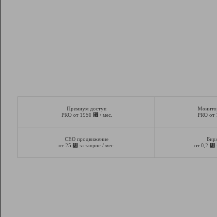
Премиум доступ
Монито
⃏
PRO от 1950
/ мес.
PRO от
СЕО продвижение
Бир
⃏
⃏
от 25
за запрос / мес.
от 0,2