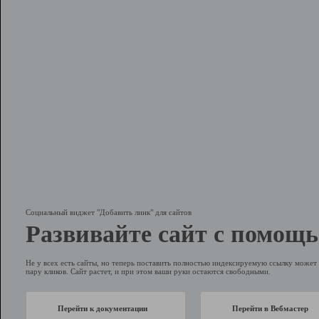
Социальный виджет "Добавить линк" для сайтов
Развивайте сайт с помощь
Не у всех есть сайты, но теперь поставить полностью индексируемую ссылку может 
пару кликов. Сайт растет, и при этом ваши руки остаются свободными.
Перейти к документации
Перейти в Вебмастер