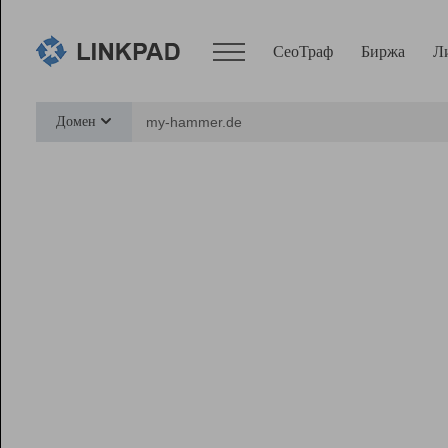
СеоТраф
Биржа
Л
Сервисы
Домен
СеоТраф
Монитор
Биржа
Pro
Линк+
Ресурсы
Вебмастер