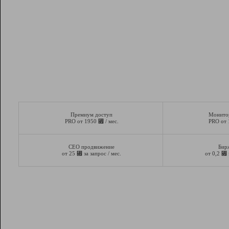
Премиум доступ
Монито
⃏
PRO от 1950
/ мес.
PRO от
СЕО продвижение
Бир
⃏
⃏
от 25
за запрос / мес.
от 0,2