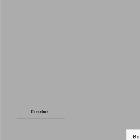
Рейтинг
Инструменты
Разработчикам
Партнерская
программа
Помощь
СеоТраф
Запустите
продвижение сайта
c LinkPad.
Подробнее
Вывод и удержание в ТОП10 выдачи
поисковых систем
Во