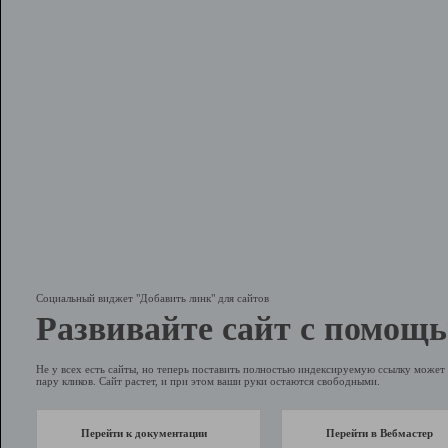
Социальный виджет "Добавить линк" для сайтов
Развивайте сайт с помощь
Не у всех есть сайты, но теперь поставить полностью индексируемую ссылку может 
пару кликов. Сайт растет, и при этом ваши руки остаются свободными.
Перейти к документации
Перейти в Вебмастер