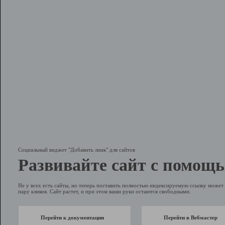
Социальный виджет "Добавить линк" для сайтов
Развивайте сайт с помощь
Не у всех есть сайты, но теперь поставить полностью индексируемую ссылку может 
пару кликов. Сайт растет, и при этом ваши руки остаются свободными.
Перейти к документации
Перейти в Вебмастер