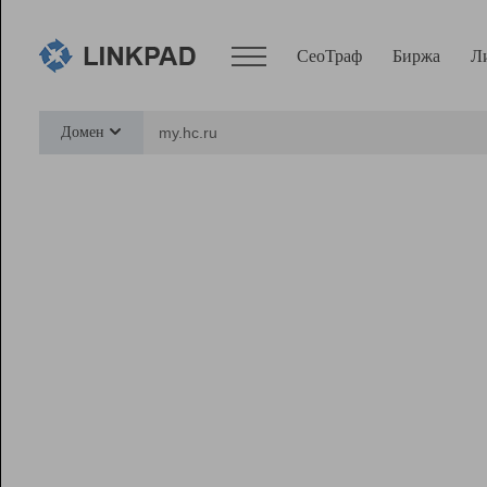
СеоТраф
Биржа
Л
Сервисы
Домен
СеоТраф
Монитор
Биржа
Pro
Линк+
Ресурсы
Вебмастер