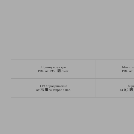
Премиум доступ
Монито
⃏
PRO от 1950
/ мес.
PRO от
СЕО продвижение
Бир
⃏
⃏
от 25
за запрос / мес.
от 0,2