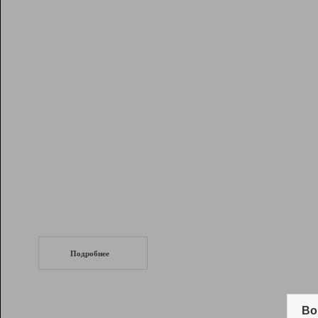
Рейтинг
Инструменты
Разработчикам
Партнерская
программа
Помощь
СеоТраф
Запустите
продвижение сайта
c LinkPad.
Подробнее
Вывод и удержание в ТОП10 выдачи
поисковых систем
Во