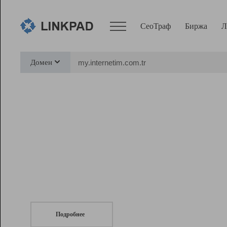
СеоТраф
Биржа
Л
Сервисы
Домен
СеоТраф
Монитор
Биржа
Pro
Линк+
СеоТраф
Запустите
продвижение сайта
c LinkPad.
Ресурсы
Вебмастер
Подробнее