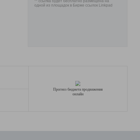
** ссылка будет бесплатно размещена на
одной из площадок в Бирже ссылок Linkpad
Прогноз бюджета продвижения
онлайн