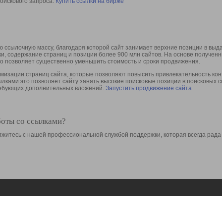
оискового запроса.
Купить ссылки на бирже
 ссылочную массу, благодаря которой сайт занимает верхние позиции в выд
ки, содержание страниц и позиции более 900 млн сайтов. На основе получе
то позволяет существенно уменьшить стоимость и сроки продвижения.
изации страниц сайта, которые позволяют повысить привлекательность конт
сылками это позволяет сайту занять высокие поисковые позиции в поисковых 
требующих дополнительных вложений.
Запустить продвижение сайта
боты со ссылками?
свяжитесь с нашей профессиональной службой поддержки, которая всегда рада
Ресурсы