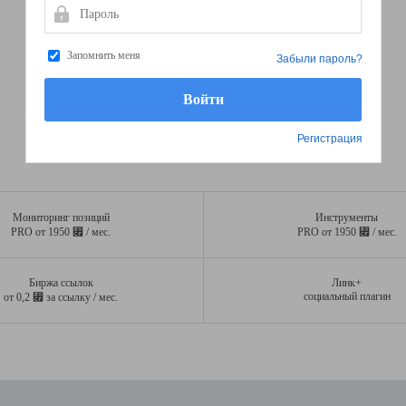
Пароль
Запомнить меня
Забыли пароль?
Регистрация
Мониторинг позиций
Инструменты
⃏
⃏
PRO от 1950
/ мес.
PRO от 1950
/ мес.
Биржа ссылок
Линк+
⃏
социальный плагин
от 0,2
за ссылку / мес.