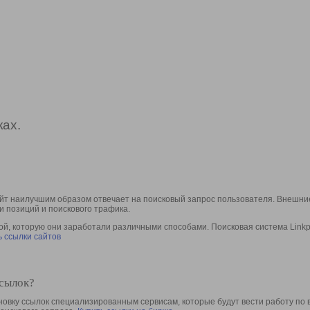
ах.
йт наилучшим образом отвечает на поисковый запрос пользователя. Внешние
и позиций и поискового трафика.
, которую они заработали различными способами. Поисковая система Linkpa
 ссылки сайтов
ссылок?
овку ссылок специализированным сервисам, которые будут вести работу по 