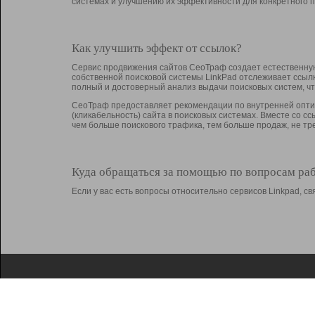
системах и улучшению их эффективности для конкретного п
Как улучшить эффект от ссылок?
Сервис продвижения сайтов СеоТраф создает естественную
собственной поисковой системы LinkPad отслеживает ссыл
полный и достоверный анализ выдачи поисковых систем, ч
СеоТраф предоставляет рекомендации по внутренней оптим
(кликабельность) сайта в поисковых системах. Вместе со с
чем больше поискового трафика, тем больше продаж, не 
Куда обращаться за помощью по вопросам ра
Если у вас есть вопросы относительно сервисов Linkpad, 
О Linkpad
Поддержка