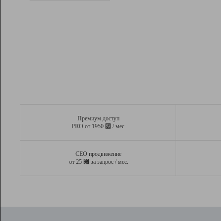
Рейтинг
Вывод и удержание в ТОП10 выдачи
поисковых систем
Инструменты
Разработчикам
Партнерская
программа
Помощь
Премиум доступ
⃏
PRO от 1950
/ мес.
СЕО продвижение
⃏
от 25
за запрос / мес.