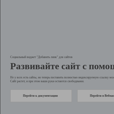
Социальный виджет "Добавить линк" для сайтов
Развивайте сайт с помо
Не у всех есть сайты, но теперь поставить полностью индексируемую ссылку мо
Сайт растет, и при этом ваши руки остаются свободными.
Перейти к документации
Перейти в Вебма