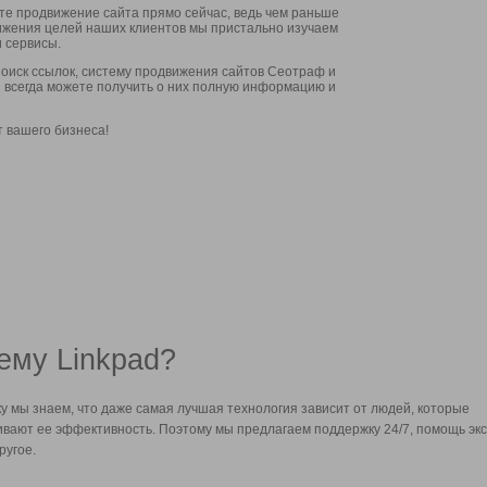
ите продвижение сайта прямо сейчас, ведь чем раньше
стижения целей наших клиентов мы пристально изучаем
 сервисы.
оиск ссылок, систему продвижения сайтов Сеотраф и
вы всегда можете получить о них полную информацию и
т вашего бизнеса!
ему Linkpad?
у мы знаем, что даже самая лучшая технология зависит от людей, которые
вают ее эффективность. Поэтому мы предлагаем поддержку 24/7, помощь экс
ругое.