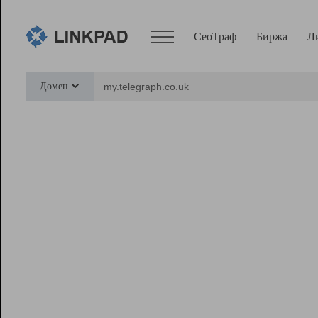
СеоТраф
Биржа
Л
Сервисы
Домен
СеоТраф
Монитор
Биржа
Pro
Линк+
Ресурсы
Вебмастер