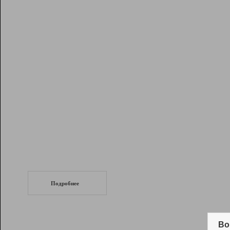
Рейтинг
Инструменты
Разработчикам
Партнерская
программа
Помощь
СеоТраф
Запустите
продвижение сайта
c LinkPad.
Подробнее
Вывод и удержание в ТОП10 выдачи
поисковых систем
Во