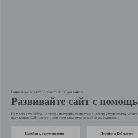
Социальный виджет "Добавить линк" для сайтов
Развивайте сайт с помощь
Не у всех есть сайты, но теперь поставить полностью индексируемую ссылку может 
пару кликов. Сайт растет, и при этом ваши руки остаются свободными.
Перейти к документации
Перейти в Вебмастер