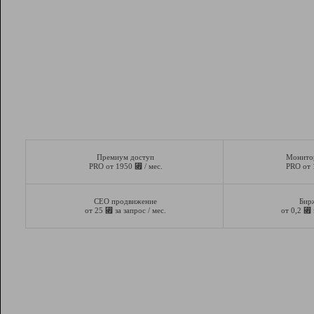
Премиум доступ
Монито
⃏
PRO от 1950
/ мес.
PRO от
СЕО продвижение
Бир
⃏
⃏
от 25
за запрос / мес.
от 0,2