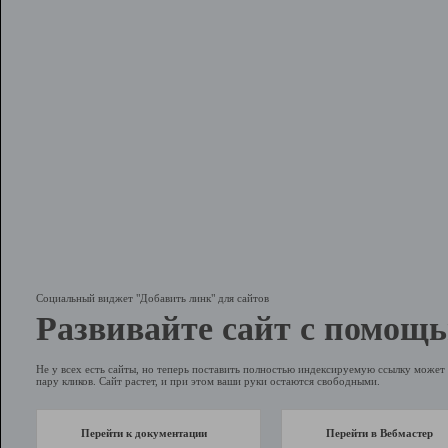
Социальный виджет "Добавить линк" для сайтов
Развивайте сайт с помощь
Не у всех есть сайты, но теперь поставить полностью индексируемую ссылку может 
пару кликов. Сайт растет, и при этом ваши руки остаются свободными.
Перейти к документации
Перейти в Вебмастер