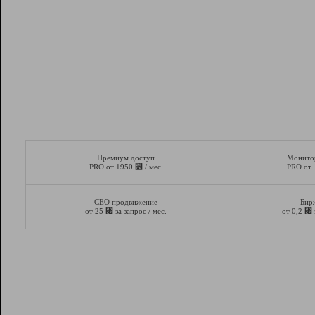
Премиум доступ
Монито
⃏
PRO от 1950
/ мес.
PRO от
СЕО продвижение
Бир
⃏
⃏
от 25
за запрос / мес.
от 0,2