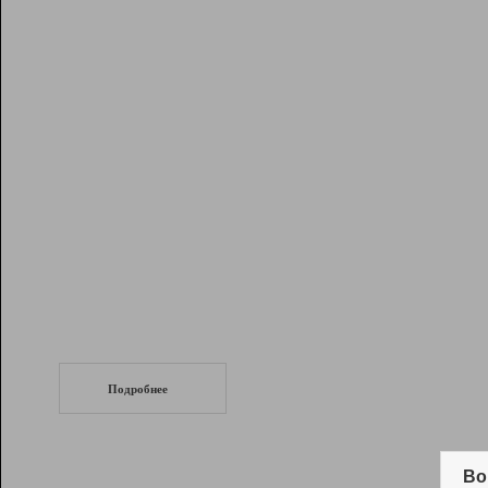
Рейтинг
Инструменты
Разработчикам
Партнерская
программа
Помощь
СеоТраф
Запустите
продвижение сайта
c LinkPad.
Подробнее
Вывод и удержание в ТОП10 выдачи
поисковых систем
Во