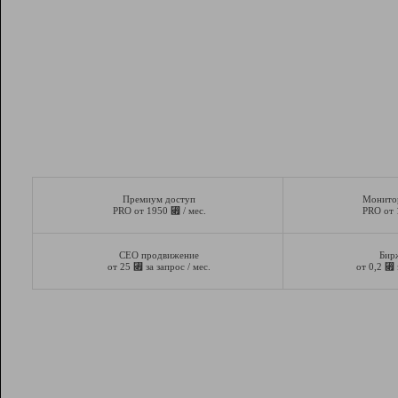
Премиум доступ
Монито
⃏
PRO от 1950
/ мес.
PRO от
СЕО продвижение
Бир
⃏
⃏
от 25
за запрос / мес.
от 0,2