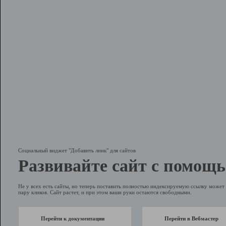
Социальный виджет "Добавить линк" для сайтов
Развивайте сайт с помощь
Не у всех есть сайты, но теперь поставить полностью индексируемую ссылку может 
пару кликов. Сайт растет, и при этом ваши руки остаются свободными.
Перейти к документации
Перейти в Вебмастер