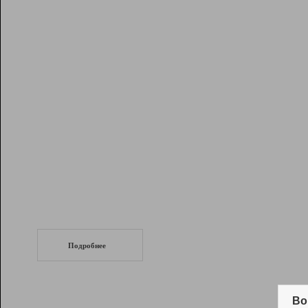
Рейтинг
Инструменты
Разработчикам
Партнерская
программа
Помощь
СеоТраф
Запустите
продвижение сайта
c LinkPad.
Подробнее
Вывод и удержание в ТОП10 выдачи
поисковых систем
Во