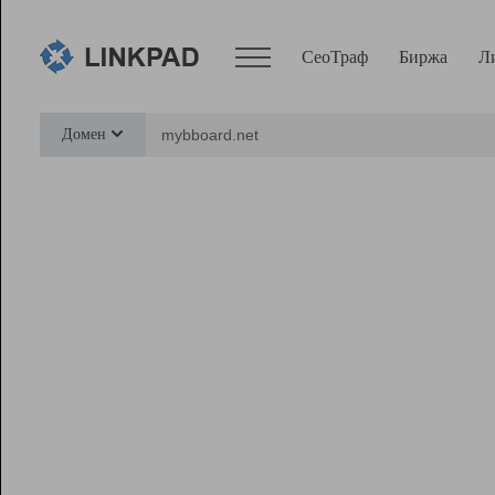
СеоТраф
Биржа
Л
Сервисы
Домен
СеоТраф
Монитор
Биржа
Pro
Линк+
Ресурсы
Вебмастер