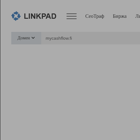
СеоТраф
Биржа
Л
Сервисы
Домен
СеоТраф
Монитор
Биржа
Pro
Линк+
Ресурсы
Вебмастер