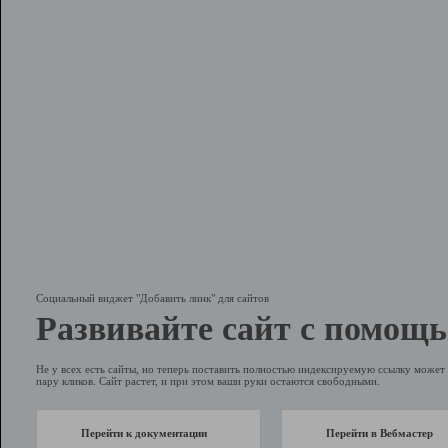
Социальный виджет "Добавить линк" для сайтов
Развивайте сайт с помощь
Не у всех есть сайты, но теперь поставить полностью индексируемую ссылку может 
пару кликов. Сайт растет, и при этом ваши руки остаются свободными.
Перейти к документации
Перейти в Вебмастер