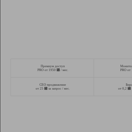
Премиум доступ
Монито
⃏
PRO от 1950
/ мес.
PRO от
СЕО продвижение
Бир
⃏
⃏
от 25
за запрос / мес.
от 0,2