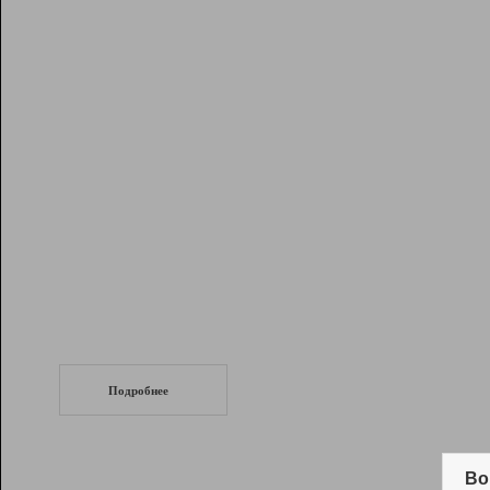
Рейтинг
Инструменты
Разработчикам
Партнерская
программа
Помощь
СеоТраф
Запустите
продвижение сайта
c LinkPad.
Подробнее
Вывод и удержание в ТОП10 выдачи
поисковых систем
Во