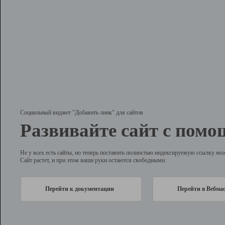
Социальный виджет "Добавить линк" для сайтов
Развивайте сайт с помо
Не у всех есть сайты, но теперь поставить полностью индексируемую ссылку мо
Сайт растет, и при этом ваши руки остаются свободными.
Перейти к документации
Перейти в Вебма