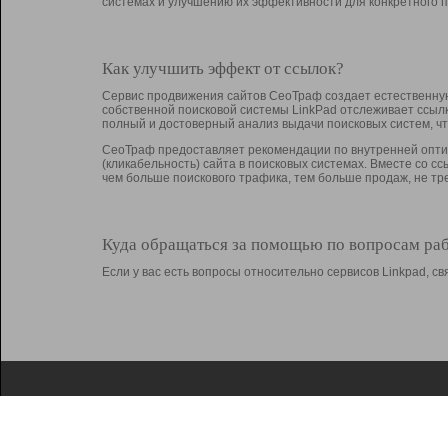
системах и улучшению их эффективности для конкретного п
Как улучшить эффект от ссылок?
Сервис продвижения сайтов СеоТраф создает естественную
собственной поисковой системы LinkPad отслеживает ссыл
полный и достоверный анализ выдачи поисковых систем, ч
СеоТраф предоставляет рекомендации по внутренней оптим
(кликабельность) сайта в поисковых системах. Вместе со с
чем больше поискового трафика, тем больше продаж, не 
Куда обращаться за помощью по вопросам ра
Если у вас есть вопросы относительно сервисов Linkpad, 
О Linkpad
Поддержка