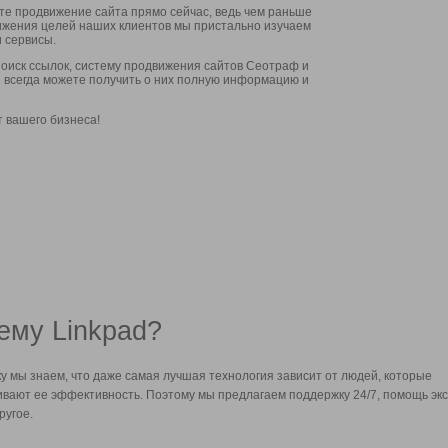
ите продвижение сайта прямо сейчас, ведь чем раньше
стижения целей наших клиентов мы пристально изучаем
 сервисы.
оиск ссылок, систему продвижения сайтов Сеотраф и
вы всегда можете получить о них полную информацию и
т вашего бизнеса!
ему Linkpad?
у мы знаем, что даже самая лучшая технология зависит от людей, которые
вают ее эффективность. Поэтому мы предлагаем поддержку 24/7, помощь экс
ругое.