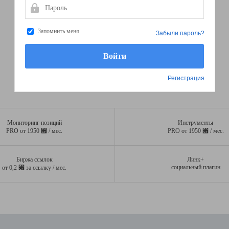
Пароль
Запомнить меня
Забыли пароль?
Регистрация
Мониторинг позиций
Инструменты
⃏
⃏
PRO от 1950
/ мес.
PRO от 1950
/ мес.
Биржа ссылок
Линк+
⃏
социальный плагин
от 0,2
за ссылку / мес.