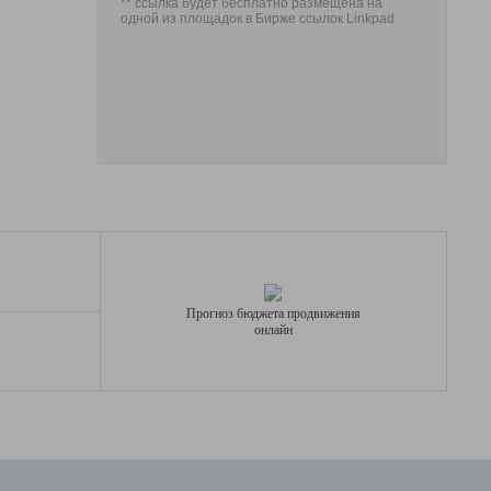
** ссылка будет бесплатно размещена на
одной из площадок в Бирже ссылок Linkpad
Прогноз бюджета продвижения
онлайн