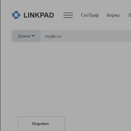
СеоТраф
Биржа
Л
Сервисы
Домен
СеоТраф
Монитор
Биржа
Pro
Линк+
СеоТраф
Запустите
продвижение сайта
c LinkPad.
Ресурсы
Вебмастер
Подробнее