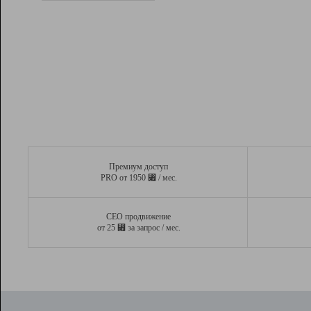
Рейтинг
Вывод и удержание в ТОП10 выдачи
поисковых систем
Инструменты
Разработчикам
Партнерская
программа
Помощь
Премиум доступ
⃏
PRO от 1950
/ мес.
СЕО продвижение
⃏
от 25
за запрос / мес.