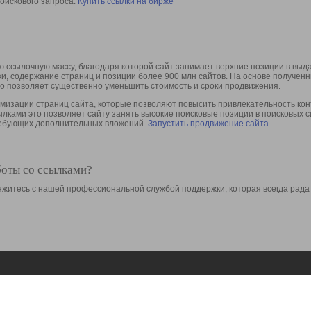
оискового запроса.
Купить ссылки на бирже
 ссылочную массу, благодаря которой сайт занимает верхние позиции в выд
ки, содержание страниц и позиции более 900 млн сайтов. На основе получе
то позволяет существенно уменьшить стоимость и сроки продвижения.
изации страниц сайта, которые позволяют повысить привлекательность конт
сылками это позволяет сайту занять высокие поисковые позиции в поисковых 
требующих дополнительных вложений.
Запустить продвижение сайта
боты со ссылками?
свяжитесь с нашей профессиональной службой поддержки, которая всегда рада
Ресурсы