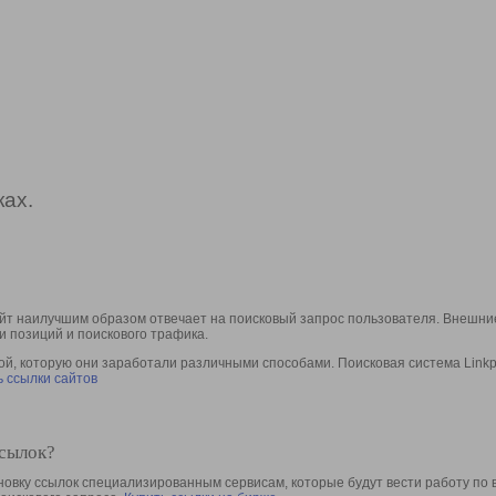
ах.
йт наилучшим образом отвечает на поисковый запрос пользователя. Внешние
и позиций и поискового трафика.
, которую они заработали различными способами. Поисковая система Linkpa
 ссылки сайтов
ссылок?
овку ссылок специализированным сервисам, которые будут вести работу по 