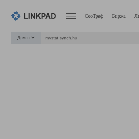
СеоТраф
Биржа
Л
Сервисы
Домен
СеоТраф
Монитор
Биржа
Pro
Линк+
Ресурсы
Вебмастер