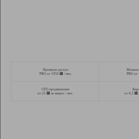
Премиум доступ
Монито
⃏
PRO от 1950
/ мес.
PRO от
СЕО продвижение
Бир
⃏
⃏
от 25
за запрос / мес.
от 0,2