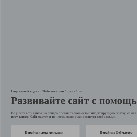
Социальный виджет "Добавить линк" для сайтов
Развивайте сайт с помощь
Не у всех есть сайты, но теперь поставить полностью индексируемую ссылку может 
пару кликов. Сайт растет, и при этом ваши руки остаются свободными.
Перейти к документации
Перейти в Вебмастер