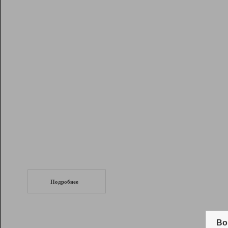
Рейтинг
Инструменты
Разработчикам
Партнерская
программа
Помощь
СеоТраф
Запустите
продвижение сайта
c LinkPad.
Подробнее
Вывод и удержание в ТОП10 выдачи
поисковых систем
Во