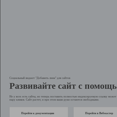
Социальный виджет "Добавить линк" для сайтов
Развивайте сайт с помощь
Не у всех есть сайты, но теперь поставить полностью индексируемую ссылку может 
пару кликов. Сайт растет, и при этом ваши руки остаются свободными.
Перейти к документации
Перейти в Вебмастер