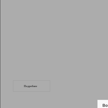
Рейтинг
Инструменты
Разработчикам
Партнерская
программа
Помощь
СеоТраф
Запустите
продвижение сайта
c LinkPad.
Подробнее
Вывод и удержание в ТОП10 выдачи
поисковых систем
Во