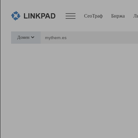
СеоТраф
Биржа
Л
Сервисы
Домен
СеоТраф
Монитор
Биржа
Pro
Линк+
Ресурсы
Вебмастер