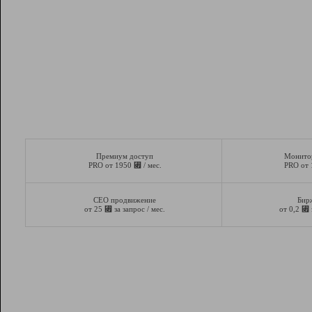
Премиум доступ
Монито
⃏
PRO от 1950
/ мес.
PRO от
СЕО продвижение
Бир
⃏
⃏
от 25
за запрос / мес.
от 0,2