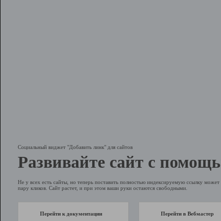
Социальный виджет "Добавить линк" для сайтов
Развивайте сайт с помощь
Не у всех есть сайты, но теперь поставить полностью индексируемую ссылку может 
пару кликов. Сайт растет, и при этом ваши руки остаются свободными.
Перейти к документации
Перейти в Вебмастер