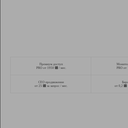
Премиум доступ
Монито
⃏
PRO от 1950
/ мес.
PRO от
СЕО продвижение
Бир
⃏
⃏
от 25
за запрос / мес.
от 0,2