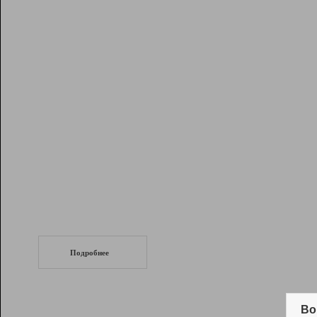
Рейтинг
Инструменты
Разработчикам
Партнерская
программа
Помощь
СеоТраф
Запустите
продвижение сайта
c LinkPad.
Подробнее
Вывод и удержание в ТОП10 выдачи
поисковых систем
Во