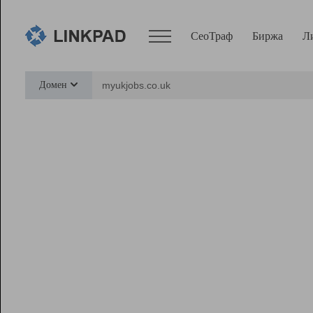
СеоТраф
Биржа
Л
Сервисы
Домен
СеоТраф
Монитор
Биржа
Pro
Линк+
Ресурсы
Вебмастер