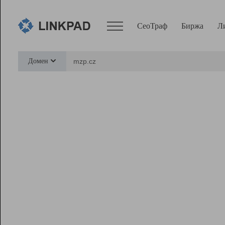
СеоТраф
Биржа
Л
Сервисы
Домен
СеоТраф
Монитор
Биржа
Pro
Линк+
Ресурсы
Вебмастер