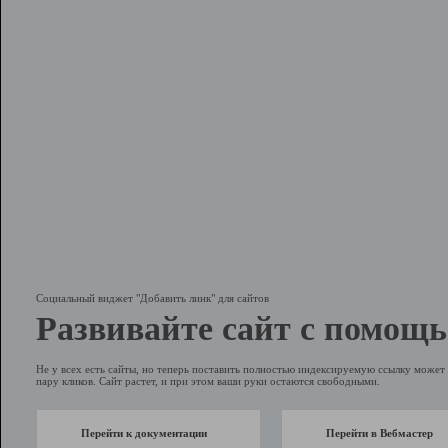
Социальный виджет "Добавить линк" для сайтов
Развивайте сайт с помощь
Не у всех есть сайты, но теперь поставить полностью индексируемую ссылку может 
пару кликов. Сайт растет, и при этом ваши руки остаются свободными.
Перейти к документации
Перейти в Вебмастер