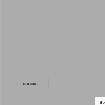
Рейтинг
Инструменты
Разработчикам
Партнерская
программа
Помощь
СеоТраф
Запустите
продвижение сайта
c LinkPad.
Подробнее
Вывод и удержание в ТОП10 выдачи
поисковых систем
Во