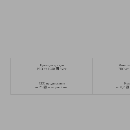
Премиум доступ
Монито
⃏
PRO от 1950
/ мес.
PRO от
СЕО продвижение
Бир
⃏
⃏
от 25
за запрос / мес.
от 0,2