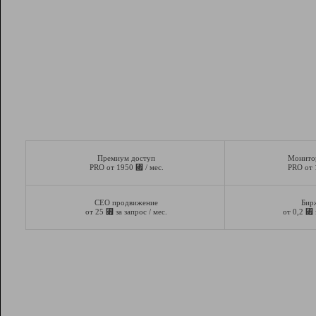
Премиум доступ
Монито
⃏
PRO от 1950
/ мес.
PRO от
СЕО продвижение
Бир
⃏
⃏
от 25
за запрос / мес.
от 0,2