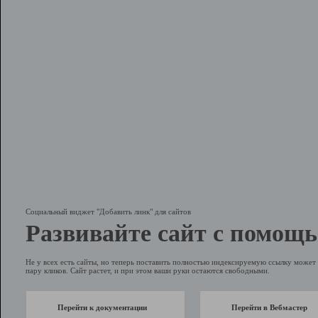
Социальный виджет "Добавить линк" для сайтов
Развивайте сайт с помощь
Не у всех есть сайты, но теперь поставить полностью индексируемую ссылку может 
пару кликов. Сайт растет, и при этом ваши руки остаются свободными.
Перейти к документации
Перейти в Вебмастер