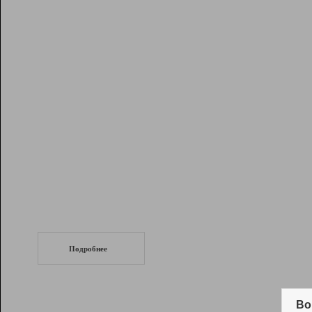
Рейтинг
Инструменты
Разработчикам
Партнерская
программа
Помощь
СеоТраф
Запустите
продвижение сайта
c LinkPad.
Подробнее
Вывод и удержание в ТОП10 выдачи
поисковых систем
Во