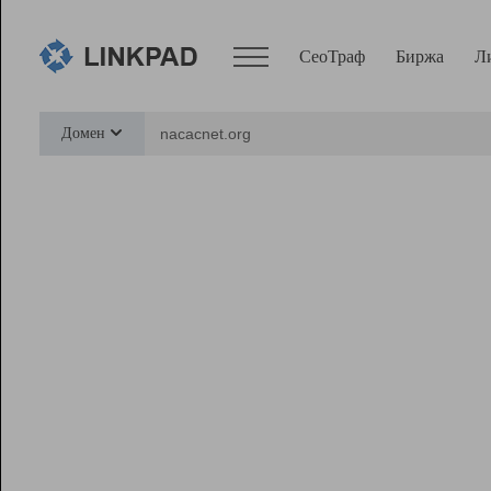
СеоТраф
Биржа
Л
Сервисы
Домен
СеоТраф
Монитор
Биржа
Pro
Линк+
Ресурсы
Вебмастер