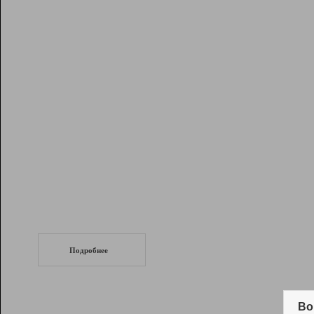
Рейтинг
Инструменты
Разработчикам
Партнерская
программа
Помощь
СеоТраф
Запустите
продвижение сайта
c LinkPad.
Подробнее
Вывод и удержание в ТОП10 выдачи
поисковых систем
Во