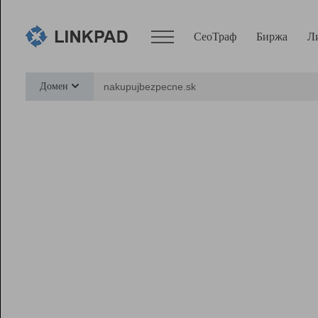
СеоТраф
Биржа
Л
Сервисы
Домен
СеоТраф
Монитор
Биржа
Pro
Линк+
Ресурсы
Вебмастер