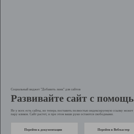
Социальный виджет "Добавить линк" для сайтов
Развивайте сайт с помощь
Не у всех есть сайты, но теперь поставить полностью индексируемую ссылку может 
пару кликов. Сайт растет, и при этом ваши руки остаются свободными.
Перейти к документации
Перейти в Вебмастер