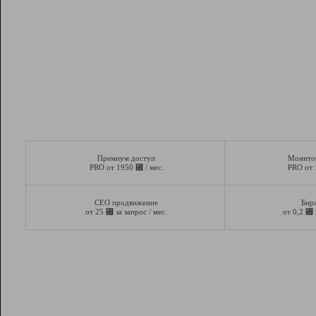
Премиум доступ
Монито
⃏
PRO от 1950
/ мес.
PRO от
СЕО продвижение
Бир
⃏
⃏
от 25
за запрос / мес.
от 0,2