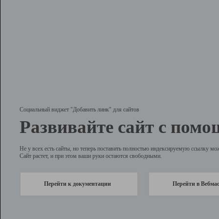
Социальный виджет "Добавить линк" для сайтов
Развивайте сайт с помо
Не у всех есть сайты, но теперь поставить полностью индексируемую ссылку мо
Сайт растет, и при этом ваши руки остаются свободными.
Перейти к документации
Перейти в Вебма