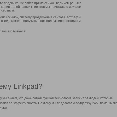
ите продвижение сайта прямо сейчас, ведь чем раньше
стижения целей наших клиентов мы пристально изучаем
 сервисы.
оиск ссылок, систему продвижения сайтов Сеотраф и
вы всегда можете получить о них полную информацию и
т вашего бизнеса!
ему Linkpad?
у мы знаем, что даже самая лучшая технология зависит от людей, которые
вают ее эффективность. Поэтому мы предлагаем поддержку 24/7, помощь экс
ругое.