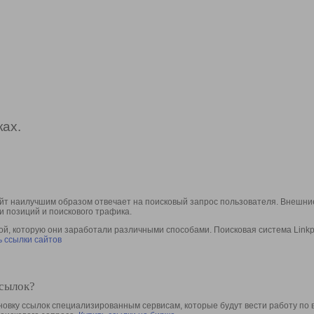
ах.
йт наилучшим образом отвечает на поисковый запрос пользователя. Внешние
и позиций и поискового трафика.
, которую они заработали различными способами. Поисковая система Linkpa
 ссылки сайтов
ссылок?
овку ссылок специализированным сервисам, которые будут вести работу по 