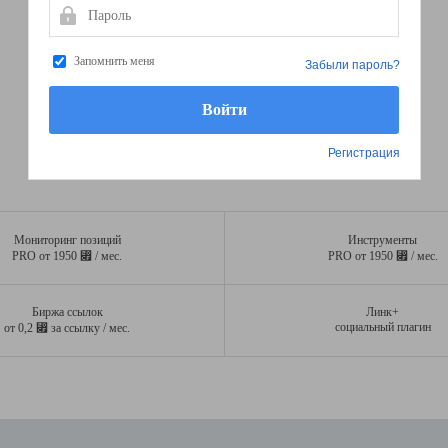
Пароль
Запомнить меня
Забыли пароль?
Регистрация
Мониторинг позиций
Инструменты
⃏
⃏
PRO от 1950
/ мес.
PRO от 1950
/ мес.
Биржа ссылок
Линк+
⃏
социальный плагин
от 0,2
за ссылку / мес.