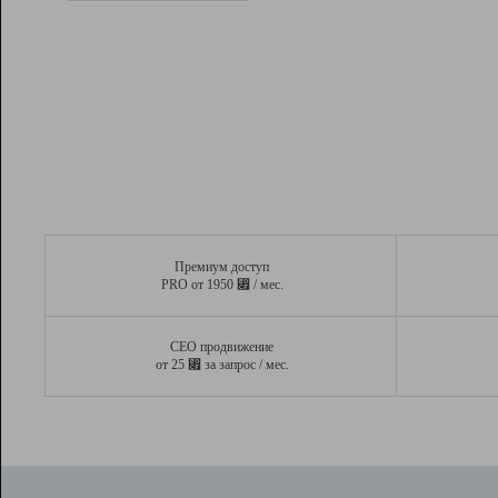
Рейтинг
Вывод и удержание в ТОП10 выдачи
поисковых систем
Инструменты
Разработчикам
Партнерская
программа
Помощь
Премиум доступ
⃏
PRO от 1950
/ мес.
СЕО продвижение
⃏
от 25
за запрос / мес.