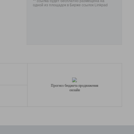
** ссылка будет бесплатно размещена на
одной из площадок в Бирже ссылок Linkpad
Прогноз бюджета продвижения
онлайн