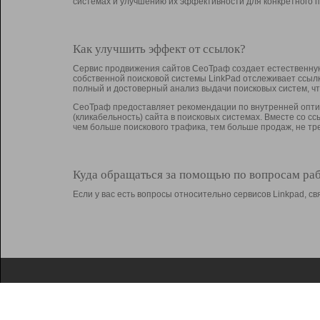
системах и улучшению их эффективности для конкретного п
Как улучшить эффект от ссылок?
Сервис продвижения сайтов СеоТраф создает естественную
собственной поисковой системы LinkPad отслеживает ссыл
полный и достоверный анализ выдачи поисковых систем, ч
СеоТраф предоставляет рекомендации по внутренней оптим
(кликабельность) сайта в поисковых системах. Вместе со с
чем больше поискового трафика, тем больше продаж, не 
Куда обращаться за помощью по вопросам ра
Если у вас есть вопросы относительно сервисов Linkpad, 
О Linkpad
Поддержка