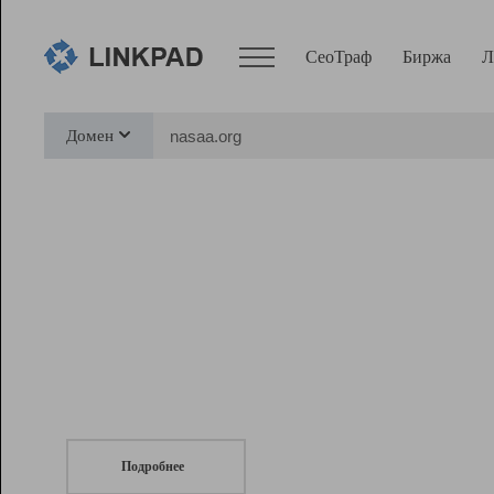
СеоТраф
Биржа
Л
Сервисы
Домен
СеоТраф
Монитор
Биржа
Pro
Линк+
СеоТраф
Запустите
продвижение сайта
c LinkPad.
Ресурсы
Вебмастер
Подробнее