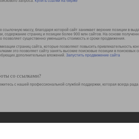
оискового запроса.
Купить ссылки на бирже
 ссылочную массу, благодаря которой сайт занимает верхние позиции в выд
ки, содержание страниц и позиции более 900 млн сайтов. На основе получе
то позволяет существенно уменьшить стоимость и сроки продвижения.
изации страниц сайта, которые позволяют повысить привлекательность конт
сылками это позволяет сайту занять высокие поисковые позиции в поисковых 
требующих дополнительных вложений.
Запустить продвижение сайта
боты со ссылками?
свяжитесь с нашей профессиональной службой поддержки, которая всегда рада
Ресурсы