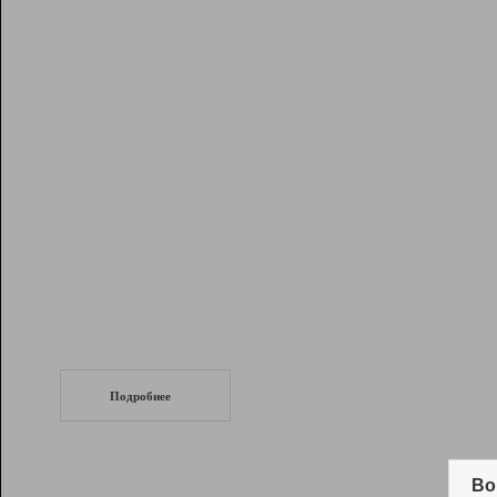
Рейтинг
Инструменты
Разработчикам
Партнерская
программа
Помощь
СеоТраф
Запустите
продвижение сайта
c LinkPad.
Подробнее
Вывод и удержание в ТОП10 выдачи
поисковых систем
Во