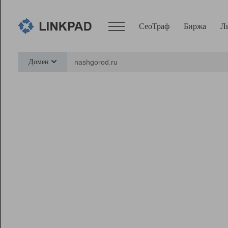
СеоТраф
Биржа
Л
Сервисы
Домен
СеоТраф
Монитор
Биржа
Pro
Линк+
Ресурсы
Вебмастер