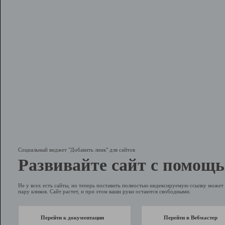
Социальный виджет "Добавить линк" для сайтов
Развивайте сайт с помощь
Не у всех есть сайты, но теперь поставить полностью индексируемую ссылку может 
пару кликов. Сайт растет, и при этом ваши руки остаются свободными.
Перейти к документации
Перейти в Вебмастер