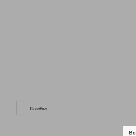
Рейтинг
Инструменты
Разработчикам
Партнерская
программа
Помощь
СеоТраф
Запустите
продвижение сайта
c LinkPad.
Подробнее
Вывод и удержание в ТОП10 выдачи
поисковых систем
Во