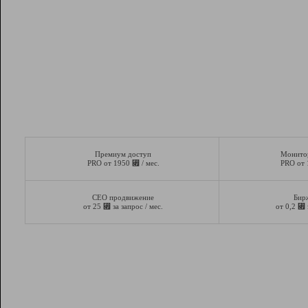
Премиум доступ
Монито
⃏
PRO от 1950
/ мес.
PRO от
СЕО продвижение
Бир
⃏
⃏
от 25
за запрос / мес.
от 0,2