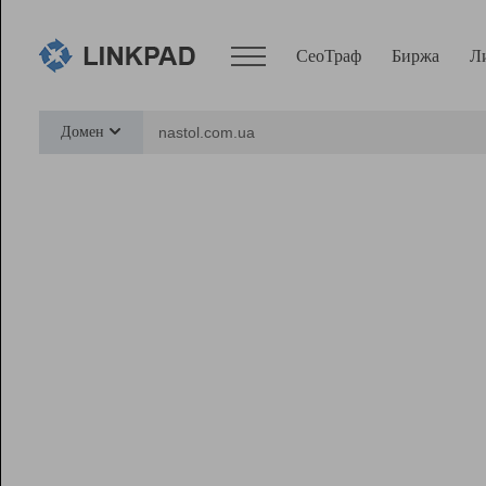
СеоТраф
Биржа
Л
Сервисы
Домен
СеоТраф
Монитор
Биржа
Pro
Линк+
Ресурсы
Вебмастер