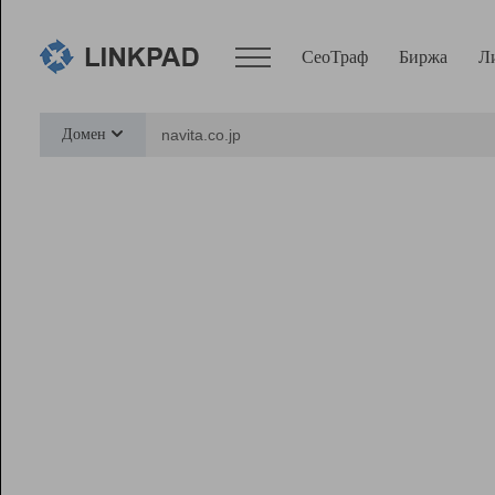
СеоТраф
Биржа
Л
Сервисы
Домен
СеоТраф
Монитор
Биржа
Pro
Линк+
Ресурсы
Вебмастер