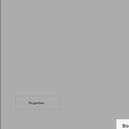
Рейтинг
Инструменты
Разработчикам
Партнерская
программа
Помощь
СеоТраф
Запустите
продвижение сайта
c LinkPad.
Подробнее
Вывод и удержание в ТОП10 выдачи
поисковых систем
Во