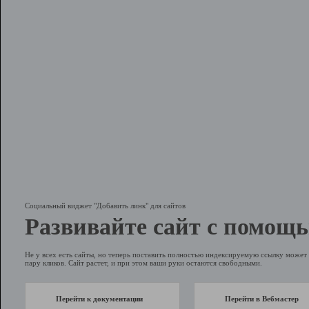
Социальный виджет "Добавить линк" для сайтов
Развивайте сайт с помощь
Не у всех есть сайты, но теперь поставить полностью индексируемую ссылку может 
пару кликов. Сайт растет, и при этом ваши руки остаются свободными.
Перейти к документации
Перейти в Вебмастер