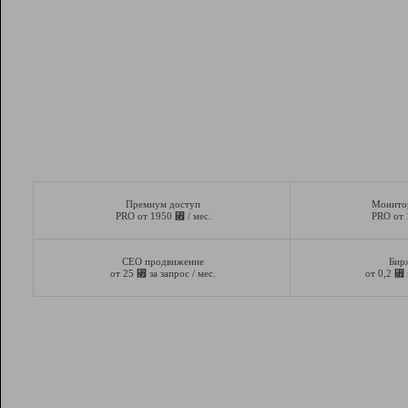
Премиум доступ
Монито
⃏
PRO от 1950
/ мес.
PRO от
СЕО продвижение
Бир
⃏
⃏
от 25
за запрос / мес.
от 0,2