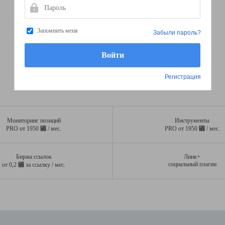
Пароль
Запомнить меня
Забыли пароль?
Регистрация
Мониторинг позиций
Инструменты
⃏
⃏
PRO от 1950
/ мес.
PRO от 1950
/ мес.
Биржа ссылок
Линк+
⃏
социальный плагин
от 0,2
за ссылку / мес.