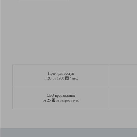
Рейтинг
Вывод и удержание в ТОП10 выдачи
поисковых систем
Инструменты
Разработчикам
Партнерская
программа
Помощь
Премиум доступ
⃏
PRO от 1950
/ мес.
СЕО продвижение
⃏
от 25
за запрос / мес.