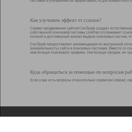
системах и улучшению их эффективности для конкретного п
Как улучшить эффект от ссылок?
Сервис продвижения сайтов СеоТраф создает естественную
собственной поисковой системы LinkPad отслеживает ссыл
полный и достоверный анализ выдачи поисковых систем, ч
СеоТраф предоставляет рекомендации по внутренней оптим
(кликабельность) сайта в поисковых системах. Вместе со с
чем больше поискового трафика, тем больше продаж, не 
Куда обращаться за помощью по вопросам ра
Если у вас есть вопросы относительно сервисов Linkpad, 
О Linkpad
Поддержка