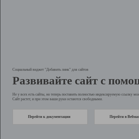
Социальный виджет "Добавить линк" для сайтов
Развивайте сайт с помо
Не у всех есть сайты, но теперь поставить полностью индексируемую ссылку мо
Сайт растет, и при этом ваши руки остаются свободными.
Перейти к документации
Перейти в Вебма