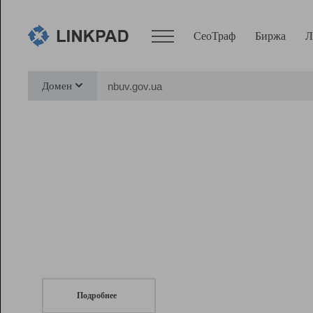
СеоТраф
Биржа
Л
Сервисы
Домен
СеоТраф
Монитор
Биржа
Pro
Линк+
СеоТраф
Запустите
продвижение сайта
c LinkPad.
Ресурсы
Вебмастер
Подробнее