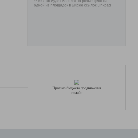
** ссылка будет бесплатно размещена на
одной из площадок в Бирже ссылок Linkpad
Прогноз бюджета продвижения
онлайн