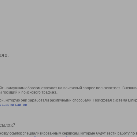
ах.
йт наилучшим образом отвечает на поисковый запрос пользователя. Внешние
и позиций и поискового трафика.
, которую они заработали различными способами. Поисковая система Linkpa
 ссылки сайтов
ссылок?
овку ссылок специализированным сервисам, которые будут вести работу по 