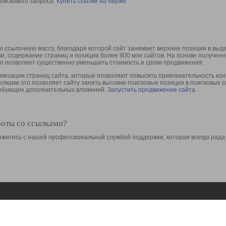
оискового запроса.
Купить ссылки на бирже
 ссылочную массу, благодаря которой сайт занимает верхние позиции в выд
ки, содержание страниц и позиции более 900 млн сайтов. На основе получе
то позволяет существенно уменьшить стоимость и сроки продвижения.
изации страниц сайта, которые позволяют повысить привлекательность конт
сылками это позволяет сайту занять высокие поисковые позиции в поисковых 
требующих дополнительных вложений.
Запустить продвижение сайта
боты со ссылками?
свяжитесь с нашей профессиональной службой поддержки, которая всегда рада
Ресурсы