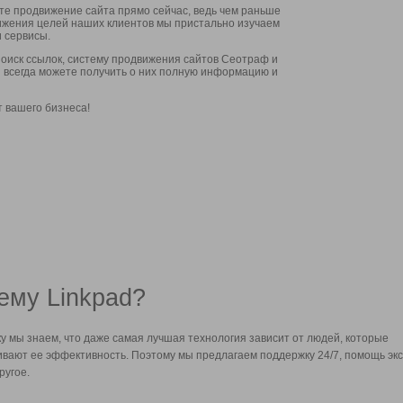
ите продвижение сайта прямо сейчас, ведь чем раньше
стижения целей наших клиентов мы пристально изучаем
 сервисы.
оиск ссылок, систему продвижения сайтов Сеотраф и
вы всегда можете получить о них полную информацию и
т вашего бизнеса!
ему Linkpad?
у мы знаем, что даже самая лучшая технология зависит от людей, которые
вают ее эффективность. Поэтому мы предлагаем поддержку 24/7, помощь экс
ругое.