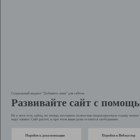
Социальный виджет "Добавить линк" для сайтов
Развивайте сайт с помощь
Не у всех есть сайты, но теперь поставить полностью индексируемую ссылку может 
пару кликов. Сайт растет, и при этом ваши руки остаются свободными.
Перейти к документации
Перейти в Вебмастер