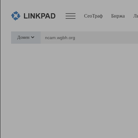
СеоТраф
Биржа
Л
Сервисы
Домен
СеоТраф
Монитор
Биржа
Pro
Линк+
Ресурсы
Вебмастер