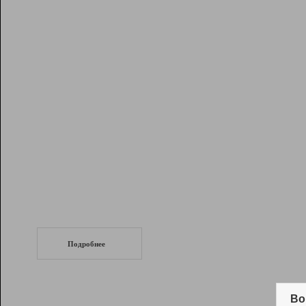
Рейтинг
Инструменты
Разработчикам
Партнерская
программа
Помощь
СеоТраф
Запустите
продвижение сайта
c LinkPad.
Подробнее
Вывод и удержание в ТОП10 выдачи
поисковых систем
Во