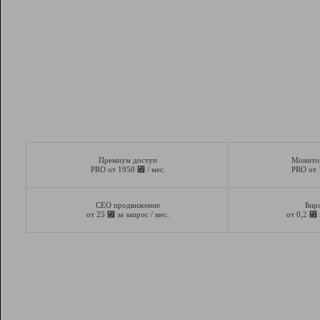
Премиум доступ
Монито
⃏
PRO от 1950
/ мес.
PRO от
СЕО продвижение
Бир
⃏
⃏
от 25
за запрос / мес.
от 0,2