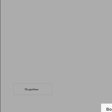
Рейтинг
Инструменты
Разработчикам
Партнерская
программа
Помощь
СеоТраф
Запустите
продвижение сайта
c LinkPad.
Подробнее
Вывод и удержание в ТОП10 выдачи
поисковых систем
Во