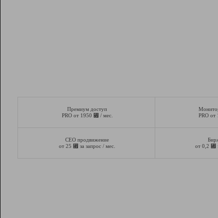
Премиум доступ
Монито
⃏
PRO от 1950
/ мес.
PRO от
СЕО продвижение
Бир
⃏
⃏
от 25
за запрос / мес.
от 0,2