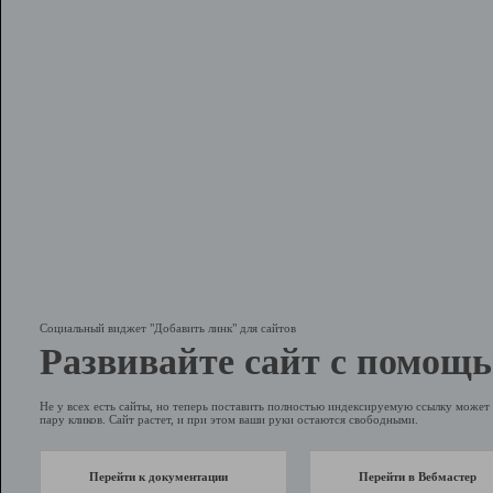
Социальный виджет "Добавить линк" для сайтов
Развивайте сайт с помощь
Не у всех есть сайты, но теперь поставить полностью индексируемую ссылку может 
пару кликов. Сайт растет, и при этом ваши руки остаются свободными.
Перейти к документации
Перейти в Вебмастер