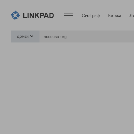
СеоТраф
Биржа
Л
Сервисы
Домен
СеоТраф
Монитор
Биржа
Pro
Линк+
Ресурсы
Вебмастер