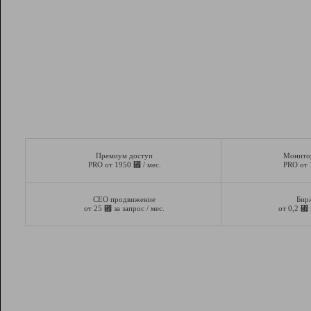
Премиум доступ
Монито
⃏
PRO от 1950
/ мес.
PRO от
СЕО продвижение
Бир
⃏
⃏
от 25
за запрос / мес.
от 0,2