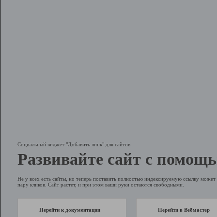
Социальный виджет "Добавить линк" для сайтов
Развивайте сайт с помощь
Не у всех есть сайты, но теперь поставить полностью индексируемую ссылку может 
пару кликов. Сайт растет, и при этом ваши руки остаются свободными.
Перейти к документации
Перейти в Вебмастер