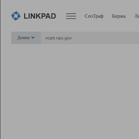
СеоТраф
Биржа
Л
Сервисы
Домен
СеоТраф
Монитор
Биржа
Pro
Линк+
Ресурсы
Вебмастер