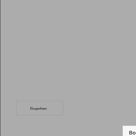
Рейтинг
Инструменты
Разработчикам
Партнерская
программа
Помощь
СеоТраф
Запустите
продвижение сайта
c LinkPad.
Подробнее
Вывод и удержание в ТОП10 выдачи
поисковых систем
Во