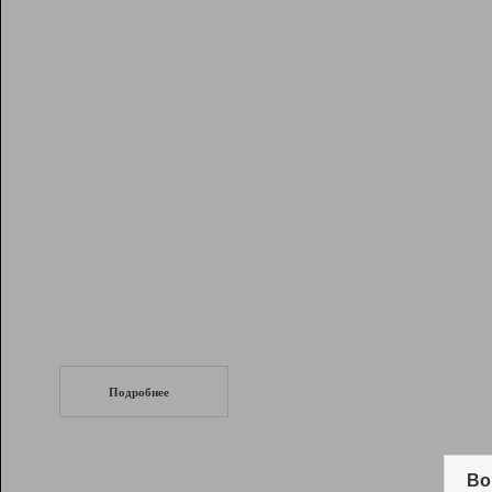
Рейтинг
Инструменты
Разработчикам
Партнерская
программа
Помощь
СеоТраф
Запустите
продвижение сайта
c LinkPad.
Подробнее
Вывод и удержание в ТОП10 выдачи
поисковых систем
Во