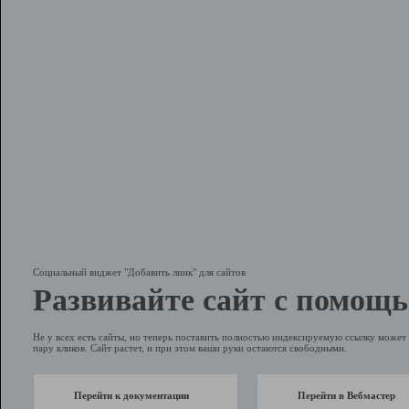
Социальный виджет "Добавить линк" для сайтов
Развивайте сайт с помощь
Не у всех есть сайты, но теперь поставить полностью индексируемую ссылку может 
пару кликов. Сайт растет, и при этом ваши руки остаются свободными.
Перейти к документации
Перейти в Вебмастер