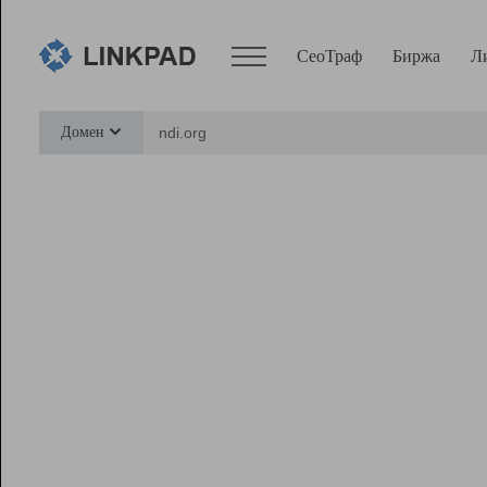
СеоТраф
Биржа
Л
Сервисы
Домен
СеоТраф
Монитор
Биржа
Pro
Линк+
Ресурсы
Вебмастер