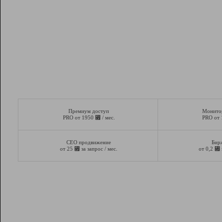
Премиум доступ
Монито
⃏
PRO от 1950
/ мес.
PRO от
СЕО продвижение
Бир
⃏
⃏
от 25
за запрос / мес.
от 0,2