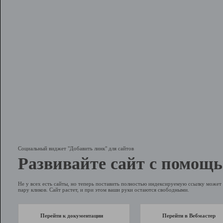
Социальный виджет "Добавить линк" для сайтов
Развивайте сайт с помощь
Не у всех есть сайты, но теперь поставить полностью индексируемую ссылку может 
пару кликов. Сайт растет, и при этом ваши руки остаются свободными.
Перейти к документации
Перейти в Вебмастер