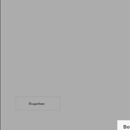
Рейтинг
Инструменты
Разработчикам
Партнерская
программа
Помощь
СеоТраф
Запустите
продвижение сайта
c LinkPad.
Подробнее
Вывод и удержание в ТОП10 выдачи
поисковых систем
Во