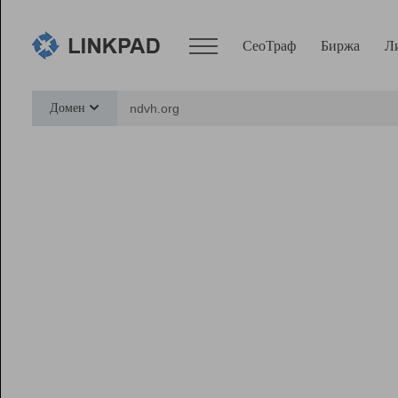
СеоТраф
Биржа
Л
Сервисы
Домен
СеоТраф
Монитор
Биржа
Pro
Линк+
Ресурсы
Вебмастер