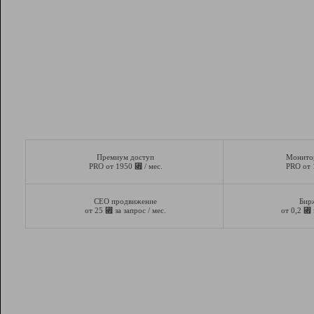
Премиум доступ
Монито
⃏
PRO от 1950
/ мес.
PRO от
СЕО продвижение
Бир
⃏
⃏
от 25
за запрос / мес.
от 0,2